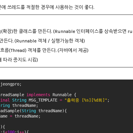
문에 쓰레드를 적절한 경우에 사용하는 것이 좋다.
상속(확장)한 클래스를 만든다. (Runnable 인터페이스를 상속받으면 r
든다. (Runnable 객체 / 실행가능한 객체)
흐름(Thread) 객체를 만든다. (자바에서 제공)
에 따라 중지도 시킴)
.jeongpro;
hreadSample 
implements
 Runnable {
final
String
 MSG_TEMPLATE 
=
"출력중 [%s][%d회]"
;
tring
 threadName;
eadSample(
String
 threadName){
Name 
=
 threadName;
(){
1
;i
<
100
;i
+
+
){