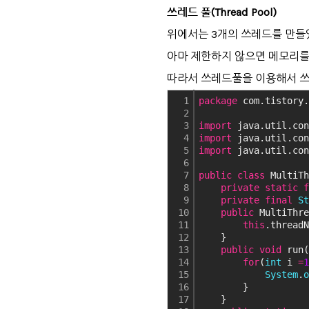
쓰레드 풀(Thread Pool)
위에서는 3개의 쓰레드를 만들
아마 제한하지 않으면 메모리를
따라서 쓰레드풀을 이용해서 쓰
1
package
 com.tistory.
2
3
import
 java.util.con
4
import
 java.util.con
5
import
 java.util.con
6
7
public
class
 MultiTh
8
private
static
f
9
private
final
St
10
public
 MultiThre
11
this
.threadN
12
    }
13
public
void
 run(
14
for
(
int
 i 
=
1
15
System
.
o
16
        }
17
    }