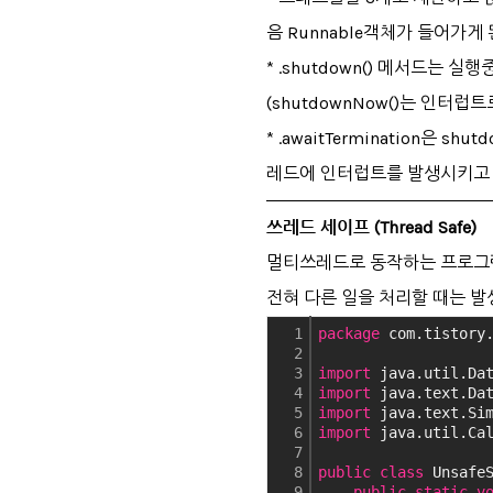
음 Runnable객체가 들어가게 
* .shutdown() 메서드는 
(shutdownNow()는 인터럽
* .awaitTermination
레드에 인터럽트를 발생시키고 fals
쓰레드 세이프 (Thread Safe)
멀티쓰레드로 동작하는 프로그램
전혀 다른 일을 처리할 때는 
1
package
 com.tistory
2
3
import
 java.util.Da
4
import
 java.text.Da
5
import
 java.text.Si
6
import
 java.util.Ca
7
8
public
class
 Unsafe
9
public
static
v