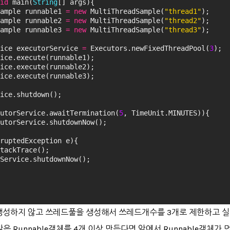
id
 main(
String
[] args){
ample runnable1 
=
new
 MultiThreadSample(
"thread1"
);
ample runnable2 
=
new
 MultiThreadSample(
"thread2"
);
ample runnable3 
=
new
 MultiThreadSample(
"thread3"
);
ice executorService 
=
 Executors.newFixedThreadPool(
3
);
ice.execute(runnable1);
ice.execute(runnable2);
ice.execute(runnable3);
ice.shutdown();
utorService.awaitTermination(
5
, TimeUnit.MINUTES)){
utorService.shutdownNow();
ruptedException e){
tackTrace();
Service.shutdownNow();
생성하지 않고 쓰레드풀을 생성해서 쓰레드개수를 3개로 제한하고 실
은 Runnable객체를 4개 이상 만든다면 앞에서 Runnable객체가