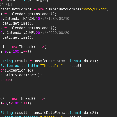
않은 객체
unsafeDateFormat 
=
new
 SimpleDateFormat(
"yyyy/MM/dd"
);
l1 
=
 Calendar.getInstance();
89
,Calendar.MARCH,
10
);
//1989/03/10
=
 cal1.getTime();
l2 
=
 Calendar.getInstance();
20
, Calendar.JUNE,
20
);
//2020/06/20
=
 cal2.getTime();
ad1 
=
new
 Thread(() 
-
>
{
 i
=
0
;i
<
100
;i
+
+
){
{
String
 result 
=
 unsafeDateFormat.
format
(date1);
System
.
out
.
println
(
"Thread1: "
+
 result);
tch
(Exception e){
 e.printStackTrace();
break
;
ad2 
=
new
 Thread(() 
-
>
{
 i
=
0
;i
<
100
;i
+
+
){
{
String
 result 
=
 unsafeDateFormat.
format
(date2);