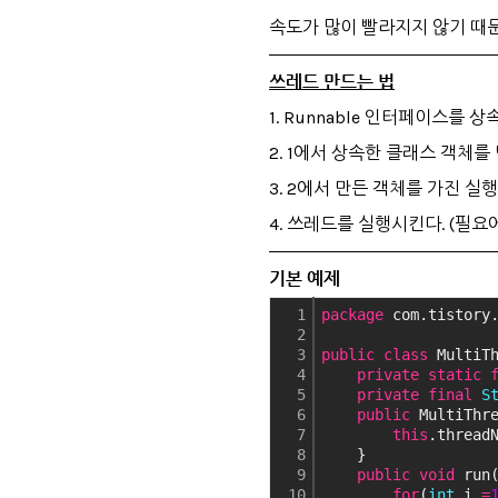
속도가 많이 빨라지지 않기 때
쓰레드 만드는 법
1. Runnable 인터페이스를 
2. 1에서 상속한 클래스 객체를 만
3. 2에서 만든 객체를 가진 실행
4. 쓰레드를 실행시킨다. (필요
기본 예제
1
package
 com.tistory
2
3
public
class
 MultiT
4
private
static
5
private
final
S
6
public
 MultiThr
7
this
.thread
8
    }
9
public
void
 run
10
for
(
int
 i 
=