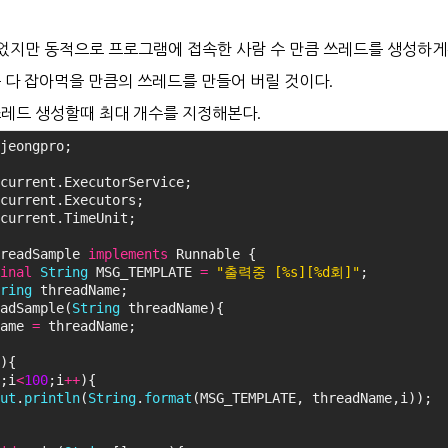
었지만 동적으로 프로그램에 접속한 사람 수 만큼 쓰레드를 생성하
 다 잡아먹을 만큼의 쓰레드를 만들어 버릴 것이다.
레드 생성할때 최대 개수를 지정해본다.
jeongpro;
current.ExecutorService;
current.Executors;
current.TimeUnit;
readSample 
implements
 Runnable {
inal
String
 MSG_TEMPLATE 
=
"출력중 [%s][%d회]"
;
ring
 threadName;
adSample(
String
 threadName){
ame 
=
 threadName;
){
;i
<
100
;i
+
+
){
ut
.
println
(
String
.
format
(MSG_TEMPLATE, threadName,i));