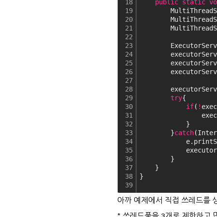
18
public
static
vo
19
        MultiThreadS
20
        MultiThreadS
21
        MultiThreadS
22
23
        ExecutorServ
24
        executorServ
25
        executorServ
26
        executorServ
27
28
        executorServ
29
try
{
30
if
(
!
exec
31
                exec
32
            }
33
        }
catch
(Inter
34
            e.printS
35
            executor
36
        }
37
    }
38
}
39
아까 예제에서 직접 쓰레드를 
* 쓰레드풀을 3개로 제한하고 많