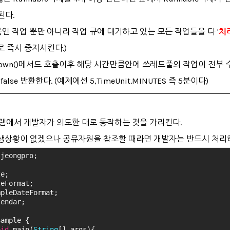
된다.
실행중인 작업 뿐만 아니라 작업 큐에 대기하고 있는 모든 작업들을 다 '
처
트로 즉시 중지시킨다.)
은 shutdown()메서드 호출이후 해당 시간만큼안에 쓰레드풀의 작업이 
e 반환한다. (예제에선 5,TimeUnit.MINUTES 즉 5분이다)
에서 개발자가 의도한 대로 동작하는 것을 가리킨다.
발생상황이 없겠으나 공유자원을 참조할 때라면 개발자는 반드시 처리
.jeongpro;
te;
teFormat;
mpleDateFormat;
lendar;
Sample {
oid
 main(
String
[] args){