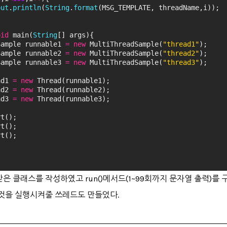
out
.
println
(
String
.
format
(MSG_TEMPLATE, threadName,i));
oid
 main(
String
[] args){
Sample runnable1 
=
new
 MultiThreadSample(
"thread1"
);
Sample runnable2 
=
new
 MultiThreadSample(
"thread2"
);
Sample runnable3 
=
new
 MultiThreadSample(
"thread3"
);
ad1 
=
new
 Thread(runnable1);
ad2 
=
new
 Thread(runnable2);
ad3 
=
new
 Thread(runnable3);
rt();
rt();
rt();
받은 클래스를 작성하였고 run()메서드(1~99회까지 문자열 출력)를 
 그것을 실행시켜줄 쓰레드도 만들었다.