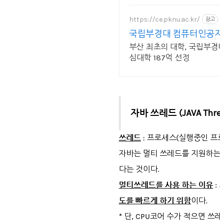
https://ce.pknu.ac.kr/
광고
국립부경대 컴퓨터인공
부산 최초의 대학, 국립부경
심대학 187억 선정
자바 쓰레드 (JAVA Thre
쓰레드
: 프로세스(실행중인 
자바는 멀티 쓰레드를 지원하
다는 것이다.
멀티쓰레드를 사용 하는 이유
:
도를 빠르게 하기 위함
이다.
* 단, CPU코어 수가 적으면