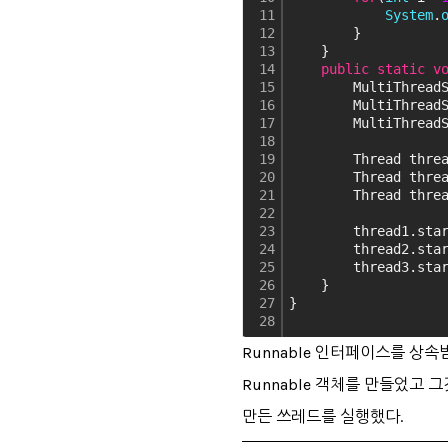
11
System
.
12
        }
13
    }
14
public
static
v
15
        MultiThread
16
        MultiThread
17
        MultiThread
18
19
        Thread thre
20
        Thread thre
21
        Thread thre
22
23
        thread1.sta
24
        thread2.sta
25
        thread3.sta
26
    }
27
}
28
Runnable 인터페이스를 상속
Runnable 객체를 만들었고
만든 쓰레드를 실행했다.