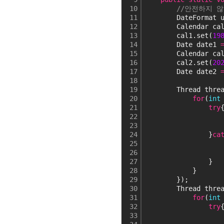
10
//안전하지 
11
        DateFormat 
12
        Calendar ca
13
        cal1.set(
19
14
        Date date1 
15
        Calendar ca
16
        cal2.set(
20
17
        Date date2 
18
19
        Thread thre
20
for
(
int
21
try
22
23
24
                }
ca
25
                   
26
27
                }
28
            }
29
        });
30
        Thread thre
31
for
(
int
32
try
33