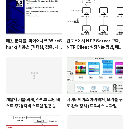
패킷 분석 툴, 와이어샤크(WireS
윈도우에서 NTP Server 구축,
hark) 사용법 (필터링, 검증, 처음
NTP Client 설정하는 방법, 배치
사용해보는 사람을 위한 안내)
파일 스크립트 작성하기 (폐쇄망
에서 시간 동기화하는 요구사항 처
리하기)
개발자 기술 과제, 라이브 코딩 테
데이터베이스 아키텍처, 오라클 구
스트 후기(자바 스트림 활용 능력
조 완벽 정리 (프로세스 + 파일 구
with flatMap)
조 + 메모리 구조)