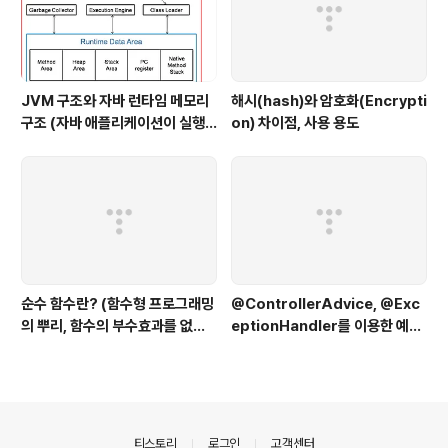
JVM 구조와 자바 런타임 메모리
해시(hash)와 암호화(Encrypti
구조 (자바 애플리케이션이 실행
on) 차이점, 사용 용도
될 때 JVM에서 일어나는 일, 과정
을 설명해줄 수 있나요?)
순수 함수란? (함수형 프로그래밍
@ControllerAdvice, @Exc
의 뿌리, 함수의 부수효과를 없앤
eptionHandler를 이용한 예외
다)
처리 분리, 통합하기(Spring에서
예외 관리하는 방법, 실무에서는
어떻게?)
의안내
티스토리
로그인
고객센터