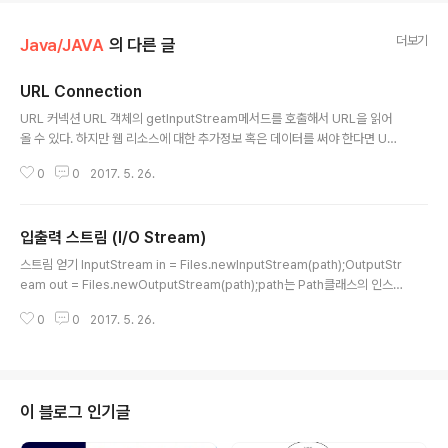
더보기
Java/JAVA
의 다른 글
URL Connection
글 내용
URL 커넥션 URL 객체의 getInputStream메서드를 호출해서 URL을 읽어
올 수 있다. 하지만 웹 리소스에 대한 추가정보 혹은 데이터를 써야 한다면 URL
Connection 클래스를 사용하면 된다.1. URL객체 가져오기URLConnectio
0
0
2017. 5. 26.
n connection = url.openConnection();HTTP URL일때 실제 반환받는
객체는 HttpURLConnection의 인스턴스이다.2. 필요하면 요청 프로퍼티 설
정connection.setRequestProperty("Accept-Charset", "UTF-8, IS
입출력 스트림 (I/O Stream)
O-8859-1");키와 연관된 값이 여러개면 각각을 콤마로 구분3. 서버로 데이터
글 내용
를 보내기connection.setDoOutput(true);try(OutputStrea..
스트림 얻기 InputStream in = Files.newInputStream(path);OutputStr
eam out = Files.newOutputStream(path);path는 Path클래스의 인스턴
스다. // File System에서 경로를 나타낸다.URL이 있을 때는 입력 스트림에서
0
0
2017. 5. 26.
해당 URL의 콘텐츠를 읽을 수 있다.URL url = new URL("http://jeong-pr
o.com/index.html");InputStream in = url.openStream();바이트 배열
읽기byte[] bytes = ...;InputStream in = new ByteArrayInputStream
(bytes);바이트 배열 출력ByteArrayOutputStream out = new ByteAr..
이 블로그 인기글