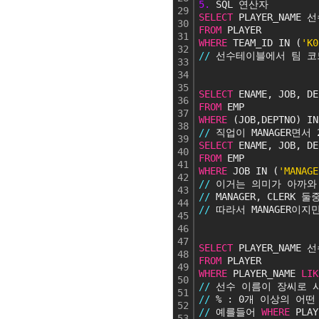
5.
 SQL 연산자
29
SELECT
 PLAYER_NAME 
30
FROM
 PLAYER
31
WHERE
 TEAM_ID IN (
'K0
32
/
/
 선수테이블에서 팀 코
33
34
35
SELECT
 ENAME, JOB, DE
36
FROM
 EMP
37
WHERE
 (JOB,DEPTNO) IN
38
/
/
 직업이 MANAGER면
39
SELECT
 ENAME, JOB, DE
40
FROM
 EMP
41
WHERE
 JOB IN (
'MANAGE
42
/
/
 이거는 의미가 아까와
43
/
/
 MANAGER, CLER
44
/
/
 따라서 MANAGER이
45
46
47
SELECT
 PLAYER_NAME 
48
FROM
 PLAYER
49
WHERE
 PLAYER_NAME 
LIK
50
/
/
 선수 이름이 장씨로 
51
/
/
 % : 0개 이상의 어떤
52
/
/
 예를들어 
WHERE
 PLAY
53