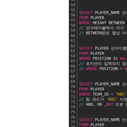
54
55
SELECT
 PLAYER_NAME 
56
FROM
 PLAYER
57
WHERE
 HEIGHT BETWEEN 
58
/
/
 선수테이블에서 키가 1
59
/
/
 BETWEEN문은 항상
60
61
62
SELECT
 PLAYER 선수이름,
63
FROM
 PLAYER
64
WHERE
 POSITION IS 
NUL
65
/
/
 포지션이 입력되지 않
66
/
/
WHERE
 POSITION 
=
N
67
68
69
SELECT
 PLAYER_NAME 
70
FROM
 PLAYER
71
WHERE
 TEAM_ID 
=
'K02'
72
/
/
 팀 코드가 
'K02'
 이
73
/
/
 AND, OR ,
NOT
 으로 
74
75
76
SELECT
 PLAYER_NAME 
77
FROM
 PLAYER