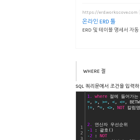
https://erd.workscove.com
온라인 ERD 툴
ERD 및 테이블 명세서 자동
WHERE 절
SQL 쿼리문에서 조건을 입력하
1.
where
 절에 들어가는
=
, 
>
, 
>
=
, 
<
, 
<
=
, BETW
!
=
, ^
=
, 
<
>
, 
NOT
 칼럼명
2.
 연산자 우선순위
1
-
1
 : 괄호()
2
-
2
 : 
NOT
3