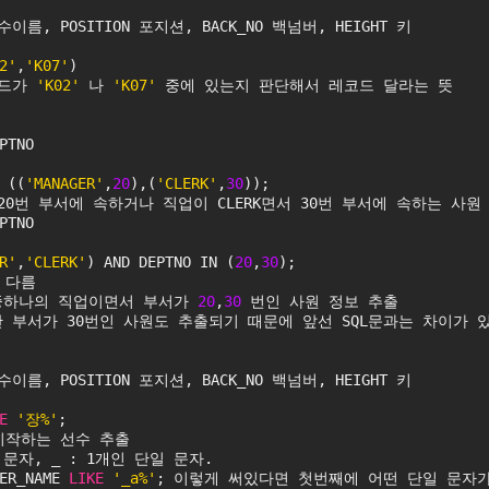
선수이름, POSITION 포지션, BACK_NO 백넘버, HEIGHT 키
2'
,
'K07'
)
드가 
'K02'
 나 
'K07'
 중에 있는지 판단해서 레코드 달라는 뜻
PTNO
 ((
'MANAGER'
,
20
),(
'CLERK'
,
30
));
서 20번 부서에 속하거나 직업이 CLERK면서 30번 부서에 속하는 사원
PTNO
R'
,
'CLERK'
) AND DEPTNO IN (
20
,
30
);
 다름
K 둘중하나의 직업이면서 부서가 
20
,
30
 번인 사원 정보 추출
지만 부서가 30번인 사원도 추출되기 때문에 앞선 SQL문과는 차이가 
선수이름, POSITION 포지션, BACK_NO 백넘버, HEIGHT 키
E
'장%'
;
시작하는 선수 추출
 문자, _ : 1개인 단일 문자.
ER_NAME 
LIKE
'_a%'
; 이렇게 써있다면 첫번째에 어떤 단일 문자