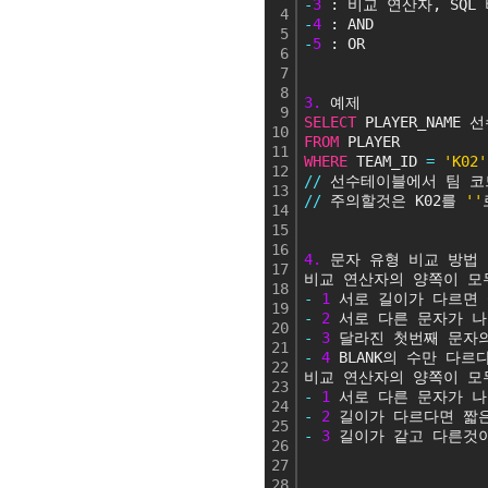
-
3
 : 비교 연산자, SQL
4
-
4
 : AND
5
-
5
 : OR
6
7
8
3.
 예제
9
SELECT
 PLAYER_NAME 
10
FROM
 PLAYER
11
WHERE
 TEAM_ID 
=
'K02'
12
/
/
 선수테이블에서 팀 코
13
/
/
 주의할것은 K02를 
''
14
15
16
4.
 문자 유형 비교 방법
17
비교 연산자의 양쪽이 모
18
-
1
 서로 길이가 다르면 
19
-
2
 서로 다른 문자가 
20
-
3
 달라진 첫번째 문자
21
-
4
 BLANK의 수만 다
22
비교 연산자의 양쪽이 모
23
-
1
 서로 다른 문자가 
24
-
2
 길이가 다르다면 짧
25
-
3
 길이가 같고 다른것
26
27
28