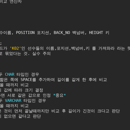
 비교 연산자
선수이름, POSITION 포지션, BACK_NO 백넘버, HEIGHT 키
;
드가 
'K02'
인 선수들의 이름,포지션,백넘버,키 를 가져와라 라는 
로 묶었다는 것. 실수 주의
두 
CHAR
 타입인 경우
짧은 쪽에 SPACE를 추가하여 길이를 같게 한 후에 비교
나올 때까지 비교
의 값에 따라 크기 결정
르다면 서로 같은 값으로 인정 
*
중요
*
두 
VARCHAR
 타입인 경우
나올 때까지 비교
은 것이 먼저 끝날때까지만 비교 후 길이가 긴것이 크다고 판단
이 없으면 같다고 판단