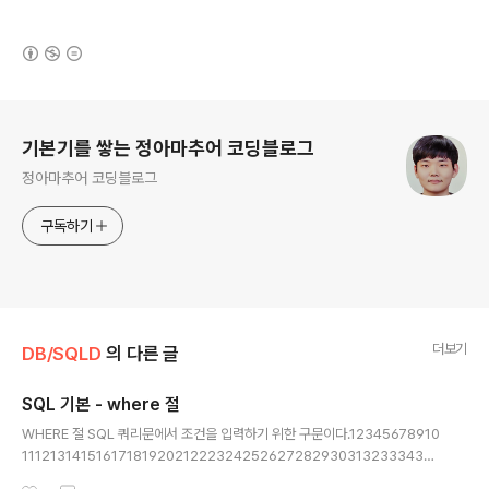
(새창열림)
로그 정보
기본기를 쌓는 정아마추어 코딩블로그
정아마추어 코딩블로그
구독하기
더보기
DB/SQLD
의 다른 글
SQL 기본 - where 절
글 내용
WHERE 절 SQL 쿼리문에서 조건을 입력하기 위한 구문이다.12345678910
111213141516171819202122232425262728293031323334353
637383940414243444546474849505152535455565758596