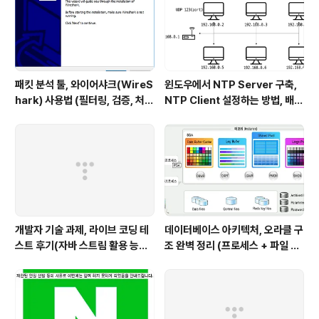
패킷 분석 툴, 와이어샤크(WireS
윈도우에서 NTP Server 구축,
hark) 사용법 (필터링, 검증, 처음
NTP Client 설정하는 방법, 배치
사용해보는 사람을 위한 안내)
파일 스크립트 작성하기 (폐쇄망
에서 시간 동기화하는 요구사항 처
리하기)
개발자 기술 과제, 라이브 코딩 테
데이터베이스 아키텍처, 오라클 구
스트 후기(자바 스트림 활용 능력
조 완벽 정리 (프로세스 + 파일 구
with flatMap)
조 + 메모리 구조)