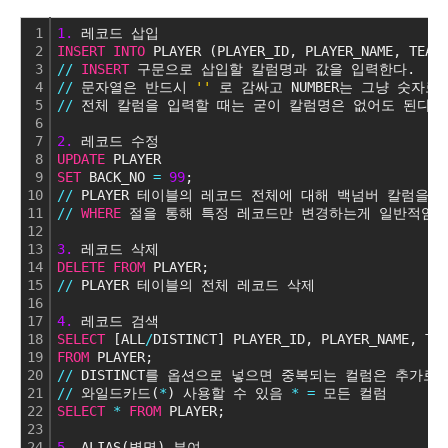
1
1.
 레코드 삽입
2
INSERT
INTO
 PLAYER (PLAYER_ID, PLAYER_NAME, TEAM
3
/
/
INSERT
 구문으로 삽입할 칼럼명과 값을 입력한다.
4
/
/
 문자열은 반드시 
''
 로 감싸고 NUMBER는 그냥 숫자로
5
/
/
 전체 칼럼을 입력할 때는 굳이 칼럼명은 없어도 된다. 
6
7
2.
 레코드 수정
8
UPDATE
 PLAYER
9
SET
 BACK_NO 
=
99
;
10
/
/
 PLAYER 테이블의 레코드 전체에 대해 백넘버 칼럼을 9
11
/
/
WHERE
 절을 통해 특정 레코드만 변경하는게 일반적임
12
13
3.
 레코드 삭제
14
DELETE
FROM
 PLAYER;
15
/
/
 PLAYER 테이블의 전체 레코드 삭제
16
17
4.
 레코드 검색
18
SELECT
 [ALL
/
DISTINCT] PLAYER_ID, PLAYER_NAME, TE
19
FROM
 PLAYER;
20
/
/
 DISTINCT를 옵션으로 넣으면 중복되는 컬럼은 추가로
21
/
/
 와일드카드(
*
) 사용할 수 있음 
*
=
 모든 컬럼
22
SELECT
*
FROM
 PLAYER;
23
24
5.
 ALIAS(별명) 부여