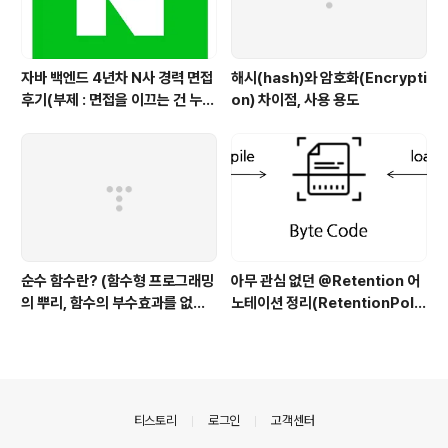
자바 백엔드 4년차 N사 경력 면접
해시(hash)와 암호화(Encrypti
후기(부제 : 면접을 이끄는 건 누구
on) 차이점, 사용 용도
인가?)
순수 함수란? (함수형 프로그래밍
아무 관심 없던 @Retention 어
의 뿌리, 함수의 부수효과를 없앤
노테이션 정리(RetentionPolic
다)
y SOURCE vs CLASS vs RU
NTIME)
의안내
티스토리
로그인
고객센터