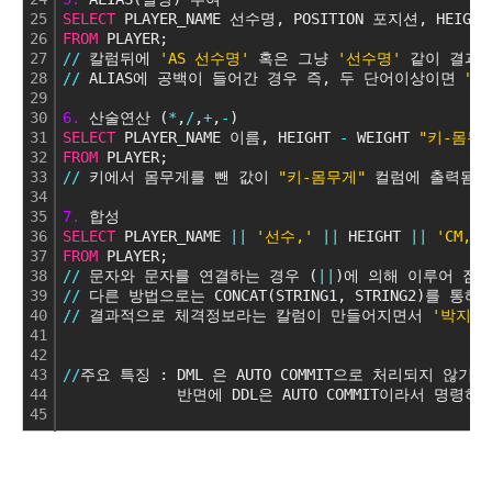
25
SELECT
 PLAYER_NAME 선수명, POSITION 포지션, HEIGH
26
FROM
 PLAYER;
27
/
/
 칼럼뒤에 
'AS 선수명'
 혹은 그냥 
'선수명'
 같이 결과
28
/
/
 ALIAS에 공백이 들어간 경우 즉, 두 단어이상이면 
""
29
30
6.
 산술연산 (
*
,
/
,
+
,
-
)
31
SELECT
 PLAYER_NAME 이름, HEIGHT 
-
 WEIGHT 
"키-몸무
32
FROM
 PLAYER;
33
/
/
 키에서 몸무게를 뺀 값이 
"키-몸무게"
 컬럼에 출력됨
34
35
7.
 합성
36
SELECT
 PLAYER_NAME 
|
|
'선수,'
|
|
 HEIGHT 
|
|
'CM,'
37
FROM
 PLAYER;
38
/
/
 문자와 문자를 연결하는 경우 (
|
|
)에 의해 이루어 짐
39
/
/
 다른 방법으로는 CONCAT(STRING1, STRING2)를 
40
/
/
 결과적으로 체격정보라는 칼럼이 만들어지면서 
'박지성선
41
42
43
/
/
주요 특징 : DML 은 AUTO COMMIT으로 처리되지 
44
             반면에 DDL은 AUTO COMMIT이라서 명
45