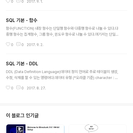
0
0
2017. 9. 1.
0616263646566676869707172737475767778798081828384
85861. where 절에 들어가는 연산자=, >, >=, = 170;// 팀 코드가 'K02' 이
면서 키가 170이상인 선수 추출// AND, OR ,NOT 으로 다양한 조건을 걸 수
SQL 기본 - 함수
있다. SELECT PLAYER_NAME 선수이름, POSITION 포지션, BACK_NO
글 내용
백넘버, HEIGHT 키FROM PLAYERWHERE TEAM_ID = 'K02' AN..
함수(FUNCTION) 내장 함수는 단일행 함수와 다중행 함수로 나눌 수 있다.다
중행 함수는 집계함수, 그룹 함수, 윈도우 함수로 나눌 수 있다.여기서는 단일행
함수만 설명.1234567891011121314151617181920212223242526
0
0
2017. 9. 2.
272829303132333435363738394041424344454647484950
5152535455565758596061626364656667686970717273747
576777879808182838485868788899091929394959697989
SQL 기본 - DDL
9100101102103104105106107108109110111112113114115116117
글 내용
1181191201211221231. 문자열함수LOWER('SQL Expert'); => 결과 : 's
DDL (Data Definition Language)데이터 정의 언어로 주로 테이블의 생성,
q..
수정, 삭제를 할 수 있는 명령어다.데이터 유형 (*오라클 기준) character : 고
정 길이 문자열 정보 , char 로 표현varchar : 가변 길이 문자열 정보 , varcha
0
0
2017. 8. 27.
r2 로 표현numberic : 정수, 실수 등 숫자 정보 , number 로 표현date : 날짜
와 시각정보 1234567891011121314151617181920212223242526
272829303132333435363738394041424344454647484950
515253545556575859606162631. 테이블 생성CREATE TABLE PL
AYER( PLAYER_ID CHAR(7) NOT NULL, PLAY..
이 블로그 인기글