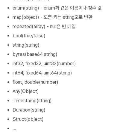
enum(string) - enum과 같은 이름이나 정수 값
map(object) - 모든 키는 string으로 변환
repeated(array) - null은 빈 배열
bool(true/false)
string(string)
bytes(base64 string)
int32, fixed32, uint32(number)
int64, fixed64, uint64(string)
float, double(number)
Any(Object)
Timestamp(string)
Duration(string)
Struct(object)
...