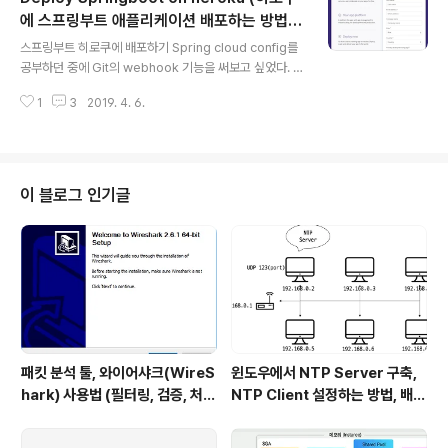
고, 한 편으로는 약간 더 시야가 넓어지는 느낌, 깨달음도
에 스프링부트 애플리케이션 배포하는 방법,
글 내용
얻었다. 이 포스트를 읽고 책을 읽으면 좋을 듯하다(?) 객체
그대로 따라하면 5분만에 배포 가능!)
스프링부트 히로쿠에 배포하기 Spring cloud config를
지향적으로 접근하기 객체 지향이라고 하면 위 그림과 같
공부하던 중에 Git의 webhook 기능을 써보고 싶었다. w
은 것들이 떠오를 것이다. 이론적인 것들 말이다. ex) 객체
ebhook 기능을 사용하려면 로컬 서버가 아닌 원격에 서
지향 = 클래스 이론이 필요할 때도 있겠지만 실무에서는
1
3
2019. 4. 6.
버를 띄워야 한다(?)는 글을 보고 급하게 배포하는 방법을
실제로 객체 지향적인..
찾아보고 정리하기로 했다. 무조건 원격이어야 하는지는
아직 확실하지 않지만 겸사겸사 배포를 한다. 예전에 개인
프로젝트를 할 때는 AWS에 무료 인스턴스를 생성해서 했
었다. 1년간 무료로 제공해주는 것을 사용했었는데 AWS
이 블로그 인기글
에 등록한 카드 결제가 한번 이루어진 이후로 무서워서 he
roku의 무료 서버를 이용해본다. 히로쿠 배포 가이드 따라
하기 1. 히로쿠(heroku) 사이트에 가입을 한다. 오른쪽 상
단에 sign up을 누르면 나오는 화면인데 특별한 것 없이
간단한..
패킷 분석 툴, 와이어샤크(WireS
윈도우에서 NTP Server 구축,
hark) 사용법 (필터링, 검증, 처음
NTP Client 설정하는 방법, 배치
사용해보는 사람을 위한 안내)
파일 스크립트 작성하기 (폐쇄망
에서 시간 동기화하는 요구사항 처