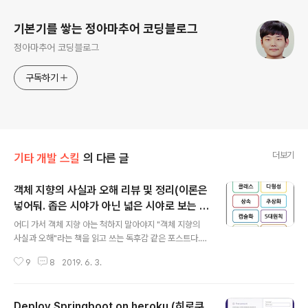
기본기를 쌓는 정아마추어 코딩블로그
정아마추어 코딩블로그
구독하기
더보기
기타 개발 스킬
의 다른 글
객체 지향의 사실과 오해 리뷰 및 정리(이론은
넣어둬. 좁은 시야가 아닌 넓은 시야로 보는 객
글 내용
체 지향)
어디 가서 객체 지향 아는 척하지 말아야지 "객체 지향의
사실과 오해"라는 책을 읽고 쓰는 독후감 같은 포스트다.
객체 지향에 대해서는 많이들 알고 있고, 필자 역시도 충분
9
8
2019. 6. 3.
히 무엇인가에 대해 알고 있다고 생각했다. 심지어 신입 사
원 면접에서도 너무나 기본적으로 묻는 질문이라고 여겨
면접 관련 포스트도 썼었다. 그런데 이 책을 읽고 객체 지향
Deploy Springboot on heroku (히로쿠
에 대해서 다시 한번 잘 못하고 있던 것에 대한 반성을 했