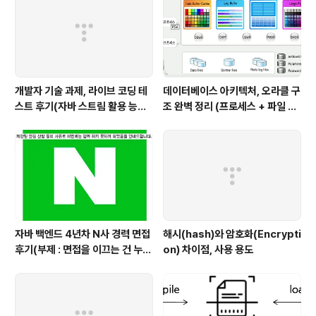
리하기)
개발자 기술 과제, 라이브 코딩 테
데이터베이스 아키텍처, 오라클 구
스트 후기(자바 스트림 활용 능력
조 완벽 정리 (프로세스 + 파일 구
with flatMap)
조 + 메모리 구조)
자바 백엔드 4년차 N사 경력 면접
해시(hash)와 암호화(Encrypti
후기(부제 : 면접을 이끄는 건 누구
on) 차이점, 사용 용도
인가?)