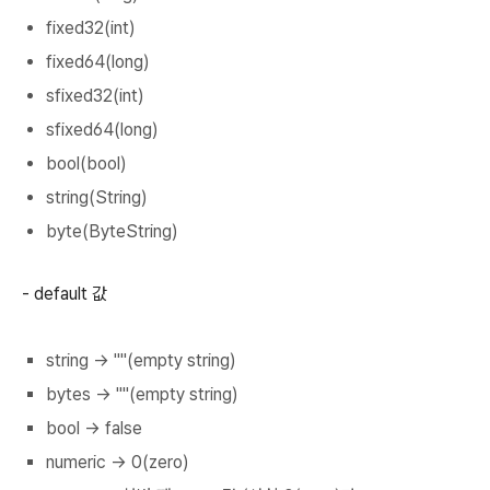
fixed32(int)
fixed64(long)
sfixed32(int)
sfixed64(long)
bool(bool)
string(String)
byte(ByteString)
- default 값
string -> ""(empty string)
bytes -> ""(empty string)
bool -> false
numeric -> 0(zero)