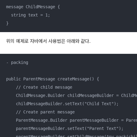
message ChildMessage {

  string text = 1;

}
위의 예제로 자바에서 사용법은 아래와 같다.
- packing

public ParentMessage createMessage() {

    // Create child message

    ChildMessage.Builder childMessageBuilder = ChildMe
    childMessageBuilder.setText("Child Text");

    // Create parent message

    ParentMessage.Builder parentMessageBuilder = Paren
    parentMessageBuilder.setText("Parent Text");

    parentMessageBuilder.setChildMessage(Any.pack(chil