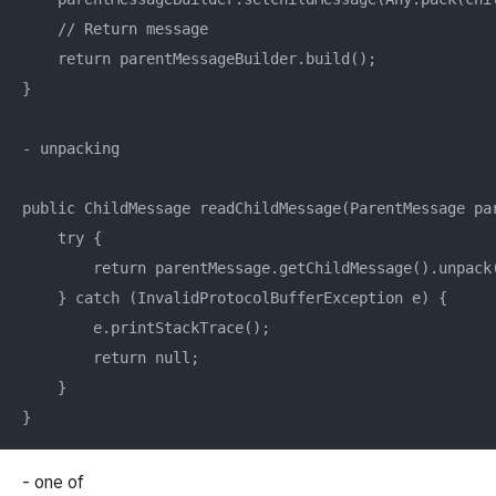
    // Return message

    return parentMessageBuilder.build();

}

- unpacking

public ChildMessage readChildMessage(ParentMessage par
    try {

        return parentMessage.getChildMessage().unpack(
    } catch (InvalidProtocolBufferException e) {

        e.printStackTrace();

        return null;

    }

}
- one of