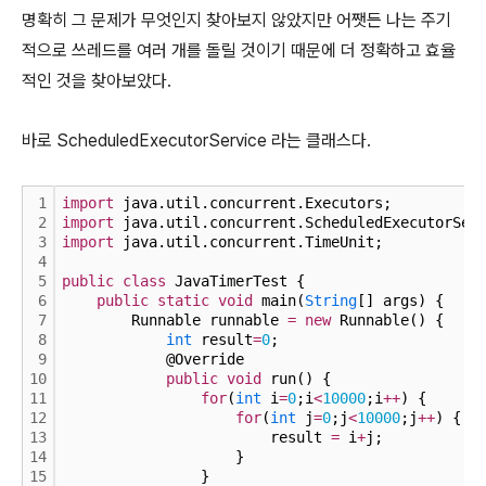
명확히 그 문제가 무엇인지 찾아보지 않았지만 어쨋든 나는 주기
적으로 쓰레드를 여러 개를 돌릴 것이기 때문에 더 정확하고 효율
적인 것을 찾아보았다.
바로 ScheduledExecutorService 라는 클래스다.
1
import
 java.util.concurrent.Executors;
2
import
 java.util.concurrent.ScheduledExecutorSer
3
import
 java.util.concurrent.TimeUnit;
4
5
public
class
 JavaTimerTest {
6
public
static
void
 main(
String
[] args) {
7
        Runnable runnable 
=
new
 Runnable() {
8
int
 result
=
0
;
9
            @Override
10
public
void
 run() {
11
for
(
int
 i
=
0
;i
<
10000
;i
+
+
) {
12
for
(
int
 j
=
0
;j
<
10000
;j
+
+
) {
13
                        result 
=
 i
+
j;
14
                    }
15
                }