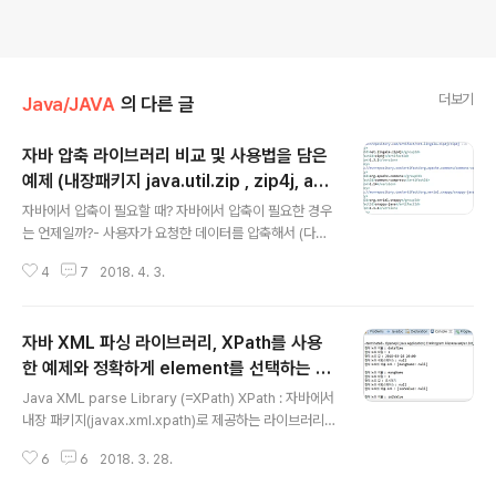
더보기
Java/JAVA
의 다른 글
자바 압축 라이브러리 비교 및 사용법을 담은
예제 (내장패키지 java.util.zip , zip4j, apa
글 내용
che commons-compress, google sn
자바에서 압축이 필요할 때? 자바에서 압축이 필요한 경우
appy-java)
는 언제일까?- 사용자가 요청한 데이터를 압축해서 (다운
로드 가능하게) 파일로 보내줘야할 때- 로그를 파일에 쌓고
4
7
2018. 4. 3.
파일을 압축하거나 로그 파일의 내용(문자열)을 압축해서
DB에 저장할 때- 압축파일 내부에 .exe파일이 있는지 검
사할 때 (조금 다른 예시)기타 여러 경우가 많이 있으나 생
자바 XML 파싱 라이브러리, XPath를 사용
략한다.사실 리눅스에서는 crontab 과 DBMS에서 제공
하는 명령어로 압축하고 저장할 수 있기도 하다. (꼭 자바
한 예제와 정확하게 element를 선택하는 방
글 내용
(프로그래밍 단)에서 할 필요는 없다.)어떤 경우든 결국은
법을 알아보자
Java XML parse Library (=XPath) XPath : 자바에서
압축이 필요하고 압축이 필요할 때 적절히 프로그래밍할
내장 패키지(javax.xml.xpath)로 제공하는 라이브러리로
줄 알아야 한다.압축의 용도와 성능 압축률이 엄청나게 좋
XML형식의 웹문서, 파일, 문자열을 파싱하는데 사용한다.
아서 1/10로 크기를 줄인게 무조건 성능이 좋다고 말할 수
6
6
2018. 3. 28.
요즘 누가 XML쓰나? JSON이랑 비교했을 때 태그같은
있을까?물론 여전히 압축..
군더더기도 많고 파싱 속도, 전송 속도도 딸리는데? (* JS