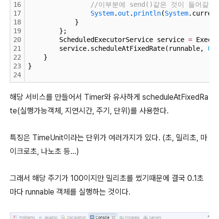
16
//이부분에 send()같은 것이 들어갈 
17
System
.
out
.
println
(
System
.curren
18
            }
19
        };
20
        ScheduledExecutorService service 
=
 Execu
21
        service.scheduleAtFixedRate(runnable, 
0
,
22
    }
23
}
24
해당 서비스를 만들어서 Timer와 유사하게 scheduleAtFixedRa
te(실행가능객체, 지연시간, 주기, 단위)를 사용한다.
특징은 TimeUnit이라는 단위가 여러가지가 있다. (초, 밀리초, 마
이크로초, 나노초 등...)
그래서 해당 주기가 100이지만 밀리초를 썼기때문에 결국 0.1초
마다 runnable 객체를 실행하는 것이다.