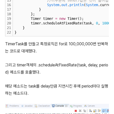
15
//이부분에 send()같은 것이 들어갈 
16
System
.
out
.
println
(
System
.curren
17
            }
18
        };
19
        Timer timer 
=
new
 Timer();
20
        timer.scheduleAtFixedRate(task, 
0
, 
1000
)
21
    }
22
}
TimerTask를 만들고 특정로직은 for로 100,000,000번 반복하
는 코드로 대체했다.
그리고 timer객체의 .scheduleAtFixedRate(task, delay, perio
d) 메소드를 호출했다.
해당 메소드는 task를 delay만큼 지연시킨 후에 period마다 실행
하는 메소드다.