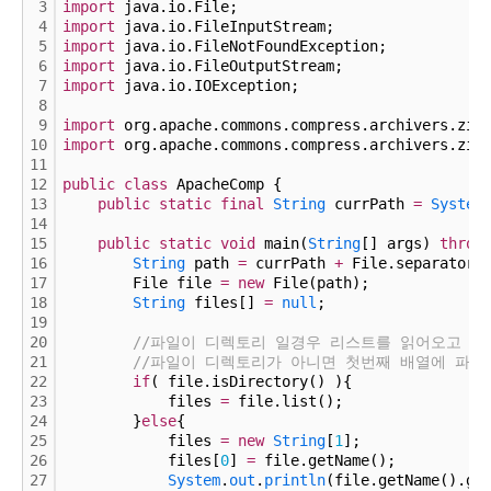
3
import
 java.io.File;
4
import
 java.io.FileInputStream;
5
import
 java.io.FileNotFoundException;
6
import
 java.io.FileOutputStream;
7
import
 java.io.IOException;
8
9
import
 org.apache.commons.compress.archivers.zip
10
import
 org.apache.commons.compress.archivers.zip
11
12
public
class
 ApacheComp {
13
public
static
final
String
 currPath 
=
System
14
15
public
static
void
 main(
String
[] args) 
throw
16
String
 path 
=
 currPath 
+
 File.separator
+
17
        File file 
=
new
 File(path);
18
String
 files[] 
=
null
;
19
20
//파일이 디렉토리 일경우 리스트를 읽어오고
21
//파일이 디렉토리가 아니면 첫번째 배열에 파일
22
if
( file.isDirectory() ){
23
            files 
=
 file.list();
24
        }
else
{
25
            files 
=
new
String
[
1
];
26
            files[
0
] 
=
 file.getName();
27
System
.
out
.
println
(file.getName().ge