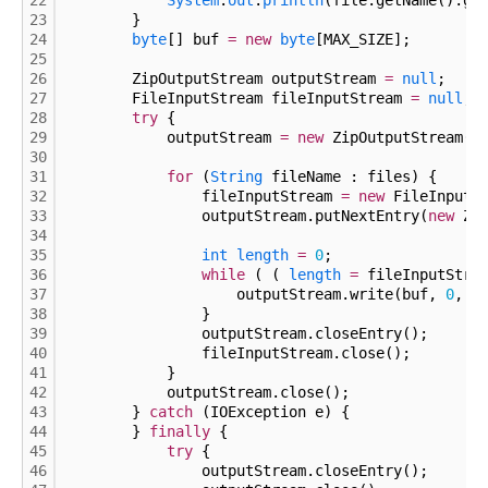
22
System
.
out
.
println
(file.getName().ge
23
        }
24
byte
[] buf 
=
new
byte
[MAX_SIZE];
25
26
        ZipOutputStream outputStream 
=
null
;
27
        FileInputStream fileInputStream 
=
null
;
28
try
 {
29
            outputStream 
=
new
 ZipOutputStream(
n
30
31
for
 (
String
 fileName : files) {
32
                fileInputStream 
=
new
 FileInputS
33
                outputStream.putNextEntry(
new
 Zi
34
35
int
length
=
0
;
36
while
 ( ( 
length
=
 fileInputStre
37
                    outputStream.write(buf, 
0
, 
l
38
                }
39
                outputStream.closeEntry();
40
                fileInputStream.close();
41
            }
42
            outputStream.close();
43
        } 
catch
 (IOException e) {
44
        } 
finally
 {
45
try
 {
46
                outputStream.closeEntry();