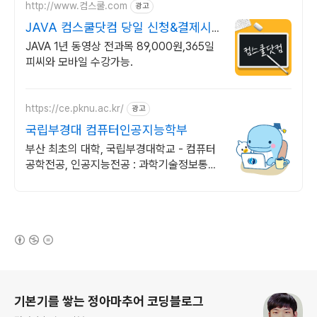
http://www.컴스쿨.com
광고
JAVA 컴스쿨닷컴 당일 신청&결제시
기프티콘!
JAVA 1년 동영상 전과목 89,000원,365일
피씨와 모바일 수강가능.
https://ce.pknu.ac.kr/
광고
국립부경대 컴퓨터인공지능학부
부산 최초의 대학, 국립부경대학교 - 컴퓨터
공학전공, 인공지능전공 : 과학기술정보통신
부 소프트웨어중심대학 선정 (187억원 지
원)
(새창열림)
로그 정보
기본기를 쌓는 정아마추어 코딩블로그