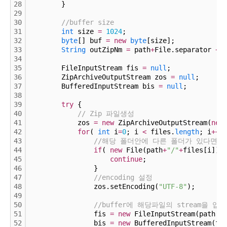
28
        }
29
30
//buffer size
31
int
 size 
=
1024
;
32
byte
[] buf 
=
new
byte
[size];
33
String
 outZipNm 
=
 path
+
File.separator 
+
34
35
        FileInputStream fis 
=
null
;
36
        ZipArchiveOutputStream zos 
=
null
;
37
        BufferedInputStream bis 
=
null
;
38
39
try
 {
40
// Zip 파일생성
41
            zos 
=
new
 ZipArchiveOutputStream(
new
42
for
( 
int
 i
=
0
; i 
<
 files.
length
; i
+
+
 
43
//해당 폴더안에 다른 폴더가 있다면 
44
if
( 
new
 File(path
+
"/"
+
files[i]).
45
continue
;
46
                }
47
//encoding 설정
48
                zos.setEncoding(
"UTF-8"
);
49
50
//buffer에 해당파일의 stream을 입
51
                fis 
=
new
 FileInputStream(path 
+
52
                bis 
=
new
 BufferedInputStream(fi