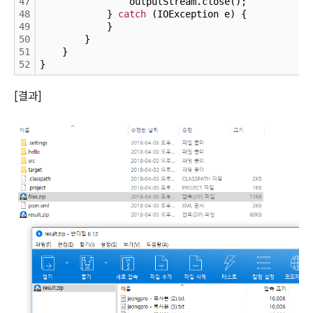
47
                outputStream.close();
48
            } 
catch
 (IOException e) {
49
            }
50
        }
51
    }
52
}
[결과]