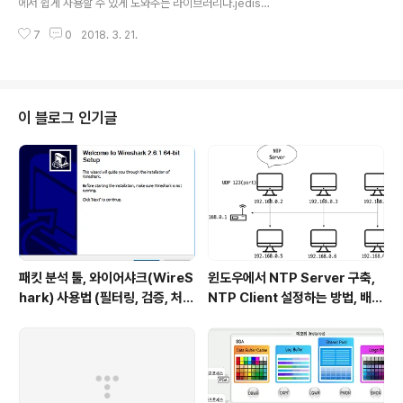
에서 쉽게 사용할 수 있게 도와주는 라이브러리다.jedis말
이브러리인 XPath에 대해 알아보았다.OpenAPI로 받은
고도 Redis 자바 라이브러리가 다양하게 존재하지만 Jed
XML 데이터 파싱하기 OpenAPI로부터 ..
7
0
2018. 3. 21.
is가 사용이 가장 간단하다고 한다. 따라서 가벼운 마음으
로 실습해본다.Maven repository 가보니까 2.9.0 버전
(최신버전)의 라이브러리가 제일 많이 사용되고 있기 때문
에 이번 실습환경도 똑같이 jedis 2.9.0 버전을 쓴다.Redi
s가 뭔지 모르면 지난 포스트 http://jeong-pro.tistory.
이 블로그 인기글
com/139 를 참고하면 좋을 것 같다.[maven depende
ncy]123456 redis.clients jedis 2.9.0Colored by
Color Scripter 메이븐을 빌드툴로 사용하..
패킷 분석 툴, 와이어샤크(WireS
윈도우에서 NTP Server 구축,
hark) 사용법 (필터링, 검증, 처음
NTP Client 설정하는 방법, 배치
사용해보는 사람을 위한 안내)
파일 스크립트 작성하기 (폐쇄망
에서 시간 동기화하는 요구사항 처
리하기)