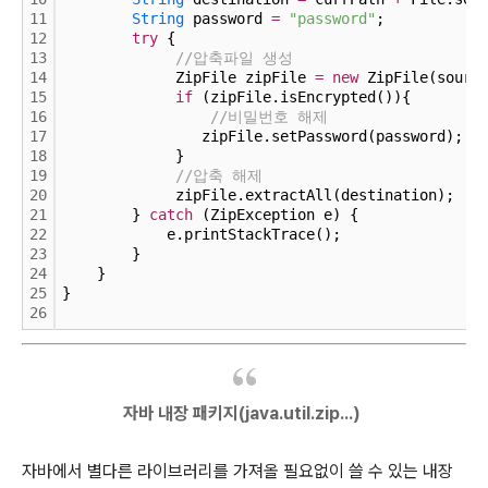
11
String
 password 
=
"password"
;
12
try
 {
13
//압축파일 생성
14
             ZipFile zipFile 
=
new
 ZipFile(sourc
15
if
 (zipFile.isEncrypted()){
16
//비밀번호 해제
17
                zipFile.setPassword(password);
18
             }
19
//압축 해제
20
             zipFile.extractAll(destination);
21
        } 
catch
 (ZipException e) {
22
            e.printStackTrace();
23
        }
24
    }
25
}
26
자바 내장 패키지(java.util.zip...)
자바에서 별다른 라이브러리를 가져올 필요없이 쓸 수 있는 내장