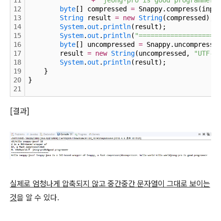
12
byte
[] compressed 
=
 Snappy.compress(inpu
13
String
 result 
=
new
String
(compressed);
14
System
.
out
.
println
(result);
15
System
.
out
.
println
(
"====================
16
byte
[] uncompressed 
=
 Snappy.uncompress(
17
        result 
=
new
String
(uncompressed, 
"UTF-8
18
System
.
out
.
println
(result);
19
    }
20
}
21
[결과]
실제로 엄청나게 압축되지 않고 중간중간 문자열이 그대로 보이는
것
을 알 수 있다.