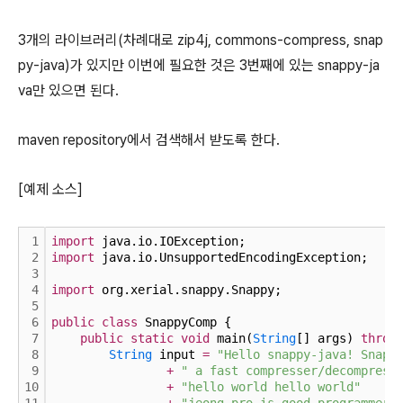
3개의 라이브러리(차례대로 zip4j, commons-compress, snap
py-java)가 있지만 이번에 필요한 것은 3번째에 있는 snappy-ja
va만 있으면 된다.
maven repository에서 검색해서 받도록 한다.
[예제 소스]
1
import
 java.io.IOException;
2
import
 java.io.UnsupportedEncodingException;
3
4
import
 org.xerial.snappy.Snappy;
5
6
public
class
 SnappyComp {
7
public
static
void
 main(
String
[] args) 
throw
8
String
 input 
=
"Hello snappy-java! Snapp
9
+
" a fast compresser/decompress
10
+
"hello world hello world"
11
+
"jeong-pro is good programmer"