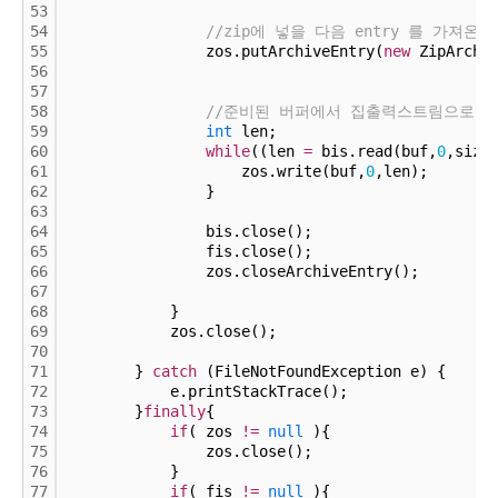
53
54
//zip에 넣을 다음 entry 를 가져온다
55
                zos.putArchiveEntry(
new
 ZipArchi
56
57
58
//준비된 버퍼에서 집출력스트림으로 wr
59
int
 len;
60
while
((len 
=
 bis.read(buf,
0
,size
61
                    zos.write(buf,
0
,len);
62
                }
63
64
                bis.close();
65
                fis.close();
66
                zos.closeArchiveEntry();
67
68
            }
69
            zos.close();
70
71
        } 
catch
 (FileNotFoundException e) {
72
            e.printStackTrace();
73
        }
finally
{
74
if
( zos 
!
=
null
 ){
75
                zos.close();
76
            }
77
if
( fis 
!
=
null
 ){