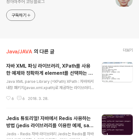
정아마추어 코딩블로그
구독하기
더보기
Java/JAVA
의 다른 글
자바 XML 파싱 라이브러리, XPath를 사용
한 예제와 정확하게 element를 선택하는 방
글 내용
법을 알아보자
Java XML parse Library (=XPath) XPath : 자바에서
내장 패키지(javax.xml.xpath)로 제공하는 라이브러리로
XML형식의 웹문서, 파일, 문자열을 파싱하는데 사용한다.
6
6
2018. 3. 28.
요즘 누가 XML쓰나? JSON이랑 비교했을 때 태그같은
군더더기도 많고 파싱 속도, 전송 속도도 딸리는데? (* JS
ON이 무조건 좋은 것은 아님.)하면서 별로 선호하지 않는
Jedis 튜토리얼! 자바에서 Redis 사용하는
것은 사실이다.하지만 의외로 아직까지 현업에서 사용되는
곳이 많이 있고 XML만의 장점도 있다.따라서 데이터를 X
방법 (jedis 라이브러리를 이용한 예제, sam
글 내용
ML로 만드는 것과 XML을 파싱해서 데이터를 이용하는
ple)
Jedis - Redis 자바 라이브러리 Jedis는 Redis를 자바
것 둘다 할 줄 알아야하기 때문에 가장 먼저 XML 파싱 라