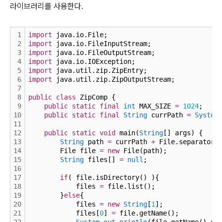
라이브러리를 사용한다.
1
import
 java.io.File;
2
import
 java.io.FileInputStream;
3
import
 java.io.FileOutputStream;
4
import
 java.io.IOException;
5
import
 java.util.zip.ZipEntry;
6
import
 java.util.zip.ZipOutputStream;
7
8
public
class
 ZipComp {
9
public
static
final
int
 MAX_SIZE 
=
1024
;
10
public
static
final
String
 currPath 
=
System
11
12
public
static
void
 main(
String
[] args) {
13
String
 path 
=
 currPath 
+
 File.separator
+
14
        File file 
=
new
 File(path);
15
String
 files[] 
=
null
;
16
17
if
( file.isDirectory() ){
18
            files 
=
 file.list();
19
        }
else
{
20
            files 
=
new
String
[
1
];
21
            files[
0
] 
=
 file.getName();