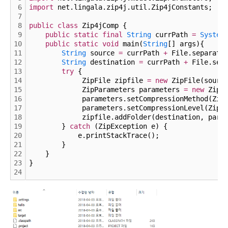
6
import
 net.lingala.zip4j.util.Zip4jConstants;
7
8
public
class
 Zip4jComp {
9
public
static
final
String
 currPath 
=
System
10
public
static
void
 main(
String
[] args){
11
String
 source 
=
 currPath 
+
 File.separato
12
String
 destination 
=
 currPath 
+
 File.sep
13
try
 {
14
             ZipFile zipfile 
=
new
 ZipFile(sourc
15
             ZipParameters parameters 
=
new
 ZipP
16
             parameters.setCompressionMethod(Zip
17
             parameters.setCompressionLevel(Zip4
18
             zipfile.addFolder(destination, para
19
        } 
catch
 (ZipException e) {
20
            e.printStackTrace();
21
        }
22
    }
23
}
24