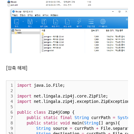
[압축 해제]
1
import
 java.io.File;
2
3
import
 net.lingala.zip4j.core.ZipFile;
4
import
 net.lingala.zip4j.exception.ZipException;
5
6
public
class
 Zip4jComp {
7
public
static
final
String
 currPath 
=
System
8
public
static
void
 main(
String
[] args){
9
String
 source 
=
 currPath 
+
 File.separato
10
String
 destination 
=
 currPath 
+
 File.sep