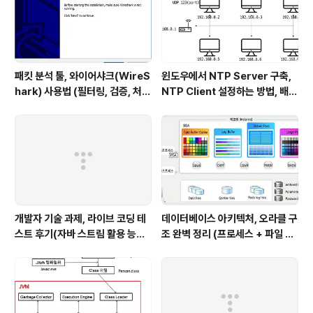
패킷 분석 툴, 와이어샤크(WireS
윈도우에서 NTP Server 구축,
hark) 사용법 (필터링, 검증, 처음
NTP Client 설정하는 방법, 배치
사용해보는 사람을 위한 안내)
파일 스크립트 작성하기 (폐쇄망
에서 시간 동기화하는 요구사항 처
리하기)
개발자 기술 과제, 라이브 코딩 테
데이터베이스 아키텍처, 오라클 구
스트 후기(자바 스트림 활용 능력
조 완벽 정리 (프로세스 + 파일 구
with flatMap)
조 + 메모리 구조)