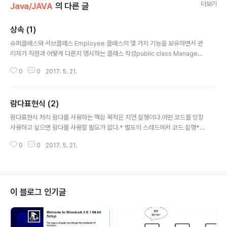
더보기
Java/JAVA
의 다른 글
상속 (1)
글 내용
슈퍼클래스와 서브클래스 Employee 클래스의 몇 가지 기능을 보유하면서 관
리자가 직원과 어떻게 다른지 명시하는 클래스 작성public class Manager
extends Employee{추가된 필드추가된 메서드 또는 오버라이딩 메서드}*
0
0
2017. 5. 21.
슈퍼클래스는 부모 클래스고 서브클래스는 부모클래스의 기능을 상속받는 자식
클래스다.* 단, 슈퍼클래스라고 더 우월하지 않다는 점이다. 오히려 서브클래스
가 슈퍼클래스보다 많은 기능이 있다.메서드 오버라이딩 public class Mana
람다표현식 (2)
ger extends Employee{...public double getSalary(){ // 슈퍼클래스의
글 내용
메서드를 오버라이드한다.return super.getSalary() + bonus;}}* super
람다표현식 처리 람다를 사용하는 핵심 목적은 지연 실행이다.어떤 코드를 당장
는 this와 달리 객체에 ..
사용하고 싶으면 람다를 사용할 필요가 없다.* 별도의 스레드에서 코드 실행*
코드를 여러번 실행* 알고리즘의 올바른 지점에서 코드 실행* 어떤 일이 일어
0
0
2017. 5. 21.
날 때 코드 실행* 필요할때만 코드 실행람다를 받으려면 함수형 인터페이스를
선택or구현 해야한다.public static void repeat(int n, Runnable action)
{for(int i=0;i
이 블로그 인기글