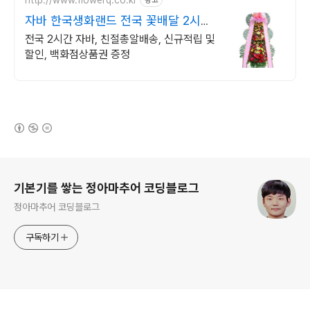
광고
자바 한국생화랜드 전국 꽃배달 2시간
배송
전국 2시간 자바, 친절총알배송, 신규적립 및
할인, 백화점상품권 증정
(새창열림)
로그 정보
기본기를 쌓는 정아마추어 코딩블로그
정아마추어 코딩블로그
구독하기