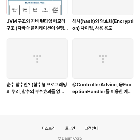
JVM 구조와 자바 런타임 메모리
해시(hash)와 암호화(Encrypti
구조 (자바 애플리케이션이 실행
on) 차이점, 사용 용도
될 때 JVM에서 일어나는 일, 과정
을 설명해줄 수 있나요?)
순수 함수란? (함수형 프로그래밍
@ControllerAdvice, @Exc
의 뿌리, 함수의 부수효과를 없앤
eptionHandler를 이용한 예외
다)
처리 분리, 통합하기(Spring에서
예외 관리하는 방법, 실무에서는
어떻게?)
의안내
티스토리
로그인
고객센터
© Daum Corp.