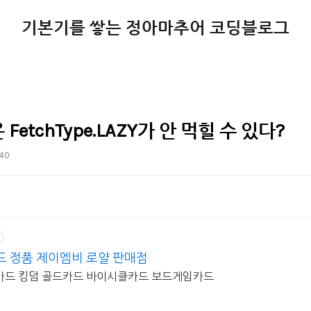
기본기를 쌓는 정아마추어 코딩블로그
은 FetchType.LAZY가 안 먹힐 수 있다?
:40
 정품 제이엠비 로얄 판매점
홀덤카드 킹덤 골드카드 바이시클카드 보드게임카드