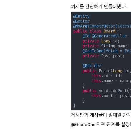
예제를 간단하게 만들어봤다.
@Entity
@Getter
@NoArgsConstructor(acces
public
class
Board
{

@Id
@GeneratedValue
private
Long
 id;

private
 String name;

@OneToOne(fetch = Fe
private
 Post post;

@Builder
public
 Board(
Long
 id
this
.id = id;

this
.name = name;
    }

public
 void addPost(P
this
.post = post;
    }

}
게시판과 게시글이 일대일 관계에
@OneToOne 연관 관계를 