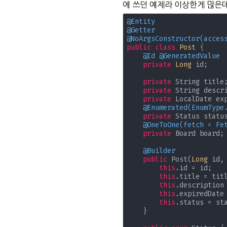
에 쓰던 예제라 이상한게 많은데...
@Entity
@Getter
@NoArgsConstructor(acces
public
class
Post
{

@Id
@GeneratedValue
private
Long
 id;

private
 String title;
private
 String descri
private
 LocalDate exp
@Enumerated(EnumType
private
 Status status
@OneToOne(fetch = Fe
private
 Board board;

@Builder
public
 Post(
Long
 id,
this
.id = id;

this
.title = titl
this
.description 
this
.expiredDate 
this
.status = sta
    }
