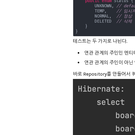
public
enum
 Status {

        UNKNOWN, 
// defa
        TEMP,    
// 임시
        NORMAL,  
// 정상
        DELETED  
// 삭제
    }

}
테스트는 두 가지로 나뉜다.
연관 관계의 주인인 엔티티
연관 관계의 주인이 아닌 
바로 Repository를 만들어