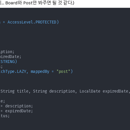
 Board와 Post만 봐주면 될 것 같다.)
s = AccessLevel.PROTECTED)


ption;

iredDate;

.STRING)
;

tchType.LAZY, mappedBy = 
"post"
)
 String title, String description, LocalDate expiredDate,
e;

= description;

= expiredDate;

tus;
