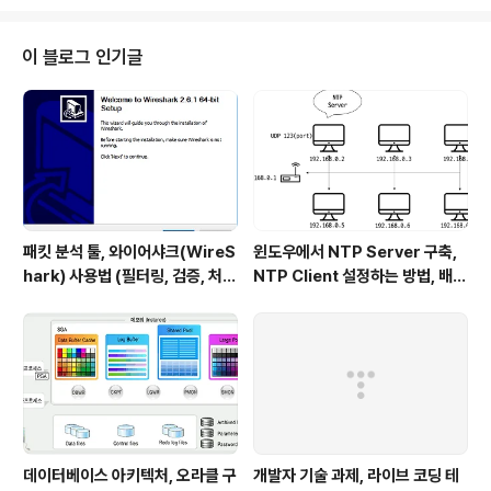
설정되어 있는 엔티티에 Querydsl을 이용하여 통계 데이
터를 조회해보면서 Lazy로 동작하지 않는 것을 확인하며
블로그로 남겨야겠다고 생각했다. (🔥 이 포스트의 독자의
이 블로그 인기글
기준은 JPA 기초 정도는 아는 사람이라고 판단하고 작성
했다!) 대부분의 JPA를 학습한 사람들이 알고 있듯, ~To
One(@OneToOne, @ManyToOne) 연관 관계일 때
는 Default로 FetchType.EAGER로 동작하고 있다...
패킷 분석 툴, 와이어샤크(WireS
윈도우에서 NTP Server 구축,
hark) 사용법 (필터링, 검증, 처음
NTP Client 설정하는 방법, 배치
사용해보는 사람을 위한 안내)
파일 스크립트 작성하기 (폐쇄망
에서 시간 동기화하는 요구사항 처
리하기)
데이터베이스 아키텍처, 오라클 구
개발자 기술 과제, 라이브 코딩 테