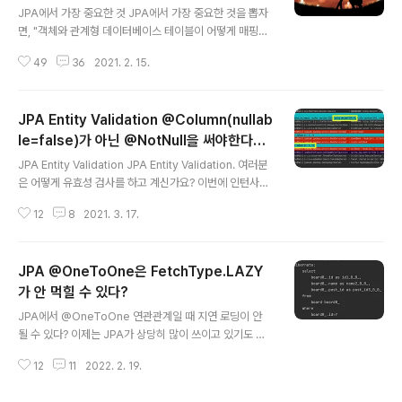
은 엔티티 타입(@Entity), 값 타입(int, String, Integer)
대다)
JPA에서 가장 중요한 것 JPA에서 가장 중요한 것을 뽑자
으로 나뉜다. 값 타입은 다시 3개의 타입으로 나뉜다. 기본
면, "객체와 관계형 데이터베이스 테이블이 어떻게 매핑되
값 타입(int, Integer, String) 임베디드 타입(새로 정의한
는지를 이해하는 것"이라고 생각합니다. 🏅 왜냐하면 JPA
복합 타입) ..
49
36
2021. 2. 15.
의 목적인 "객체 지향 프로그래밍과 데이터베이스 사이의
패러다임 불일치를 해결"이라는 것과 가장 직접적으로 연
관되어 있기 때문입니다. Hibernate Document(2. Do
JPA Entity Validation @Column(nullab
main Model)에서도 객체와 테이블 매핑이 전체 스크롤
중, 조금 과장해서 표현하면 절반 수준의 비중인 것을 봐도
le=false)가 아닌 @NotNull을 써야한다
글 내용
객체와 테이블 매핑의 중요성을 짐작할 수 있습니다. 그러
고?
JPA Entity Validation JPA Entity Validation. 여러분
나 객체와 테이블 매핑에 대한 내용을 조금 더 구체적으로
은 어떻게 유효성 검사를 하고 계신가요? 이번에 인턴사원
나누면 컬럼, 타입, 테이블, ... 등에 대한 1차원적인 매핑과
분들과 코드리뷰를 진행하다가 새롭게 알게 된 사실을 정
테이블 간의 연관 관계 매핑으로 나눌 수 있습니다. (개인
12
8
2021. 3. 17.
리하려고 합니다. 저는 보통 유효성 검사를 할 때, @Colu
의견)..
mn(nullable = false) 나 @NotNull 같은거 쓰면 되지
않나?하고 지냈습니다. 조금 찾아보니까 여러 블로그에서
JPA @OneToOne은 FetchType.LAZY
@Column(nullable = false) 를 사용하지말고 @NotN
ull을 써야한다고 나와있습니다. 그 이유는 대부분 @Colu
가 안 먹힐 수 있다?
글 내용
mn(nullable = false) 의 경우, JPA를 통해 ddl을 자동
JPA에서 @OneToOne 연관관계일 때 지연 로딩이 안
생성할 때에만 create 쿼리(Query)에만 들어가고, Entit
될 수 있다? 이제는 JPA가 상당히 많이 쓰이고 있기도 하
y의 @Column(nullable = false..
고 유명한 모 강의도 있어서 많은 사람들이 잘 알고 쓰고 있
12
11
2022. 2. 19.
긴하다. 그러나 실제 경험해본 것과 학습을 통해서 아는 것
에는 차이가 있다. 실무 중에 @OneToOne 연관 관계가