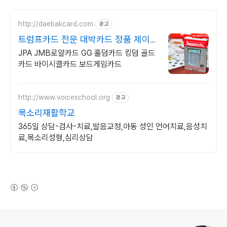
http://daebakcard.com
광고
트럼프카드 전문 대박카드 정품 제이엠
비 로얄 판매점
JPA JMB로얄카드 GG 홀덤카드 킹덤 골드
카드 바이시클카드 보드게임카드
http://www.voiceschool.org
광고
목소리재활학교
365일 상담-검사-치료,발음교정,아동 성인 언어치료,음성치
료,목소리성형,심리상담
(새창열림)
로그 정보