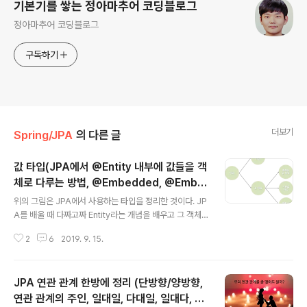
기본기를 쌓는 정아마추어 코딩블로그
정아마추어 코딩블로그
구독하기
더보기
Spring/JPA
의 다른 글
값 타입(JPA에서 @Entity 내부에 값들을 객
체로 다루는 방법, @Embedded, @Embe
글 내용
ddable)
위의 그림은 JPA에서 사용하는 타입을 정리한 것이다. JP
A를 배울 때 다짜고짜 Entity라는 개념을 배우고 그 객체
안에 String 타입의 name, int 타입의 age등의 속성들을
2
6
2019. 9. 15.
정의하여 사용했다. 그런데 Entity는 객체로 잘 다뤘으면서
내부의 변수(속성)는 객체로 다루지 않고 나열식으로 사용
했었다. 그래서 그 것들이 Entity는 아니지만 엔티티 객체
JPA 연관 관계 한방에 정리 (단방향/양방향,
내부에서 값이지만 객체로 사용되게 하는 방법으로 값 타
입이 있다. 그것에 대해 알아본다. JPA에서 사용하는 타입
연관 관계의 주인, 일대일, 다대일, 일대다, 다
글 내용