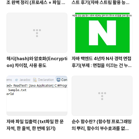
조 완벽 정리 (프로세스 + 파일 구
스트 후기(자바 스트림 활용 능력
조 + 메모리 구조)
with flatMap)
해시(hash)와 암호화(Encrypti
자바 백엔드 4년차 N사 경력 면접
on) 차이점, 사용 용도
후기(부제 : 면접을 이끄는 건 누구
인가?)
자바 파일 입출력 (txt파일 한 문
순수 함수란? (함수형 프로그래밍
자씩, 한 줄씩, 한 번에 읽기)
의 뿌리, 함수의 부수효과를 없앤
다)