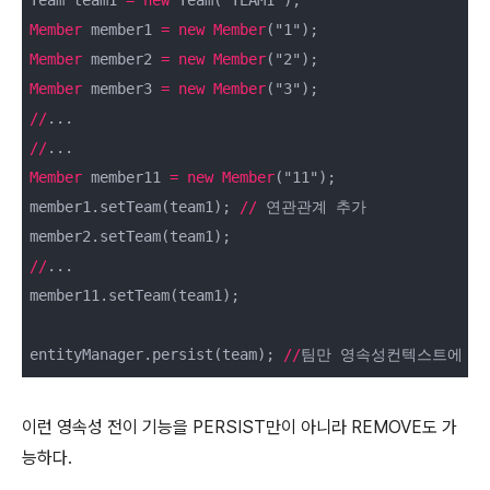
Member
 member1 
=
new
Member
Member
 member2 
=
new
Member
Member
 member3 
=
new
Member
/
/
/
/
Member
 member11 
=
new
Member
("11");

member1.setTeam(team1); 
/
/
 연관관계 추가

/
/
...

member11.setTeam(team1);

entityManager.persist(team); 
/
/
팀만 영속성컨텍스트에 넣
이런 영속성 전이 기능을 PERSIST만이 아니라 REMOVE도 가
능하다.