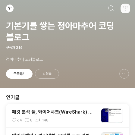
검색하기
티스토리
기본기를 쌓는 정아마추어 코딩
블로그
구독자
216
정아마추어 코딩블로그
구독하기
방명록
신고하기 레이어
열기
인기글
패킷 분석 툴, 와이어샤크(WireShark) 사
용법 (필터링, 검증, 처음 사용해보는 사람을
64
8
조회
148
위한 안내)