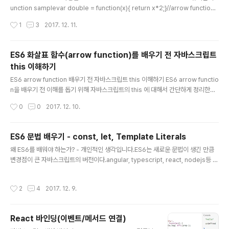
unction samplevar double = function(x){ return x*2;}//arrow function
sampleconst double = (x) => { return x*2;}//매개변수가 1개인 경우 소괄호
작성시간
1
3
2017. 12. 11.
생략 가능const double = x => {return x*2}//함수가 한줄로 표현가능하면 중괄
호 생략 가능하고 자동으로 return됨const double = x => x * 2//매개변수가 두
개 이상일 때const add = (x,y) => x + y//매개변수가 없을 때() => { ... }//객체변
ES6 화살표 함수(arrow function)를 배우기 전 자바스크립트
환할 때 중괄호 사용() => {return {a:1};}/..
this 이해하기
글 내용
ES6 arrow function 배우기 전 자바스크립트 this 이해하기 ES6 arrow functio
n을 배우기 전 이해를 돕기 위해 자바스크립트의 this 에 대해서 간단하게 정리한다.
JAVA같은 언어에서 this는 클래스로부터 생성되는 인스턴스 객체를 의미한다.다른
작성시간
0
0
2017. 12. 10.
의미를 가질 염려가 없어서 혼란이 생기지 않는다.자바스크립트에서는 this는 함수
의 현재 실행 문맥(context)이다.자바 스크립트에서는 4가지의 함수 실행 타입이
존재한다.1. 함수 실행 alert('hello world');2. 메소드 실행 console.log('hello
ES6 문법 배우기 - const, let, Template Literals
world');3. 생성자 실행 new Sample();4. 간접 실행 alert.call(undefined, 'hel
글 내용
왜 ES6를 배워야 하는가? - 개인적인 생각입니다.ES6는 새로운 문법이 생긴 만큼
lo world');각 타입은 서로 다..
변경점이 큰 자바스크립트의 버전이다.angular, typescript, react, nodejs등 자
바스크립트를 사용하는 곳에서 ES6를 이용한 개발이 주를 이루고 코드도 많이 나오
고 있다.게다가 자바스크립트의 비약적인 발전으로 어느곳에서든 자바스크립트를
작성시간
2
4
2017. 12. 9.
이용해 프로그래밍을 할 가능성이 높다.따라서 자바스크립트를 사용하든 하지 않든
자바스크립트(ES6)를 공부하는 것은 많은 도움이 될 것이다.* 다만 현재 모든 브라
우저 버전에서 ES6를 지원해주지 않고 있다.const, let기존 자바스크립트에서 변
React 바인딩(이벤트/메서드 연결)
수 선언을 var로 했었다.ES6부터는 var뿐만 아니라 const와 let이 생겼다.var vs
글 내용