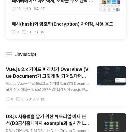
데이터베이스 아키텍처, 오라클 구조 완벽 정
리 (프로세스 + 파일 구조 + 메모리 구조)
13
0
조회
27
해시(hash)와 암호화(Encryption) 차이점, 사용 용도
9
10
조회
16
Javascript
분류 전체보기
주요 글 목록
Vue.js 2.x 가이드 따라치기 Overview (V
ue Document가 그렇게 잘 되어있다던
글 내용
데..)
Vue.js Vue는 따로 블로그로 정리할 필요없이 Docume
nt가 잘 되어있는 것으로 알려져있다.(심지어 vue.js 한국
사용자 모임에서 많은 프로젝트들(vue-router, vue-loa
작성시간
0
3
2018. 7. 10.
der등)을 번역해놔서 문서들이 어색함이 없이 술술 읽힌
다.)하지만 Document가 아무리 잘 되어있어도 읽기만 하
고 넘어가거나 그런가보다 하고 넘어가면 의미가 없다.한
D3.js 사용법을 알기 위한 튜토리얼 예제 분
국어 번역 작업을 열심히 해주셨으니 잘 읽어보고 실습을
석(D3공식홈페이지 example과 실시간 Lin
해보고 나름대로 느낀 점을 정리하면 좋겠다고 생각했다.V
글 내용
e 그래프 예제 분석)
ue.js 가이드 따라하기 Vue.js의 장점은 여러 블로그에 많
D3.js 기본 문법 정리 D3.js는 Data-Driven Documen