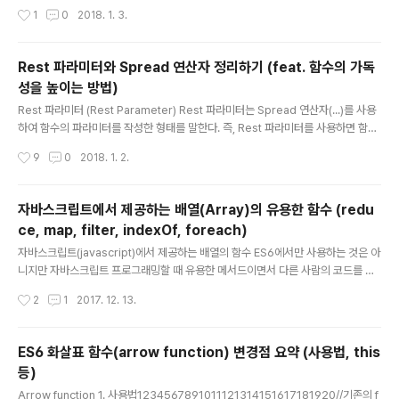
값을 추출할 때 쉽게 받아오는 방법배열 Destructuring 123456789101112//E
작성시간
1
0
2018. 1. 3.
S5var arr = [1, 2, 3];var one = arr[0];//1var two = arr[1];//2var three = a
rr[2];//3//ES6const arr = [1,2,3];const [one, two, three] = arr;// one = 1,
two = 2, three = 3let x,y,z;[x,y,z] = arr;// x=1, y=2, z=3 기존에는 배열의 인
Rest 파라미터와 Spread 연산자 정리하기 (feat. 함수의 가독
덱스를 찾아서 가져올 수 있었..
성을 높이는 방법)
글 내용
Rest 파라미터 (Rest Parameter) Rest 파라미터는 Spread 연산자(...)를 사용
하여 함수의 파라미터를 작성한 형태를 말한다. 즉, Rest 파라미터를 사용하면 함수
의 파라미터로 오는 값들을 "배열"로 전달받을 수 있다.(Java에서 public static v
작성시간
9
0
2018. 1. 2.
oid func(String... strs){...} 이런식의 가변인자와 유사)사용 방법은 파라미터 앞에
(...)을 붙인다.12345function foo(...rest) { console.log(Array.isArray(res
t)); // true console.log(rest); // [ 1, 2, 3, 4, 5 ]}foo(1, 2, 3, 4, 5); * function
자바스크립트에서 제공하는 배열(Array)의 유용한 함수 (redu
foo(param1, param2, ...rest)..
ce, map, filter, indexOf, foreach)
글 내용
자바스크립트(javascript)에서 제공하는 배열의 함수 ES6에서만 사용하는 것은 아
니지만 자바스크립트 프로그래밍할 때 유용한 메서드이면서 다른 사람의 코드를 보
면서 이해를 못했던 필자 같은 사람을 위해 정리한다.(1) 배열 안의 특정값 찾기 ( ind
작성시간
2
1
2017. 12. 13.
exOf ) 배열에서 특정 값이 존재하는지 탐색할 때 for문으로 일일이 검사하면서 코
드를 짜는게 보통이다.123456var isExist = false;for(var i = 0 ; i= 10;}var filt
ered = [12, 5, 8, 130, 44].filter(isBigEnough);// filtered 는 [12, 130, 44]
ES6 화살표 함수(arrow function) 변경점 요약 (사용법, this
배열에 대해서 filter를 적용해 10이상인 값만 필터링하는 예제12345678910var
등)
arr = [ {"n..
글 내용
Arrow function 1. 사용법1234567891011121314151617181920//기존의 f