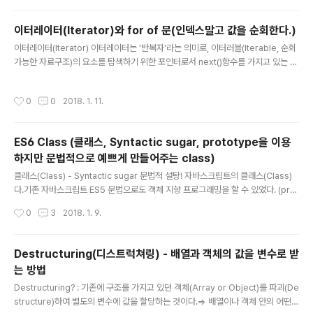
문에 webpack같은 모듈 번들러를 사용해야만 모듈시스템(import, export)을 사
용할 수 있다.export, import 1234567891011export const pi = Math.PI; e
이터레이터(Iterator)와 for of 문(인덱스말고 값을 순회한다.)
xport function square(x) { return x * x;} export clas..
글 내용
이터레이터(Iterator) 이터레이터는 '반복자'라는 의미로, 이터러블(Iterable, 순회
가능한 자료구조)의 요소를 탐색하기 위한 포인터로서 next()함수를 가지고 있는 객
체다.단순하게 '컬렉션을 반복할 수 있게 하는 객체' 정도로 이해해본다.지난 포스트
에서도 알아봤듯이 Array, String, Map, Set, DOM이 이터러블이고, 이런 것을
작성시간
0
0
2018. 1. 11.
반복할 수 있게 하는 것이 이터레이터다.ex) Array.prototype[Symbol.iterato
r] ,String.prototype[Symbol.iterator], ...12345678const iterable = ['a',
'b', 'c'];const iterator = iterable[Symbol.iterator](); // 이터레이터는 va..
ES6 Class (클래스, Syntactic sugar, prototype을 이용
하지만 문법적으로 예쁘게 만들어주는 class)
글 내용
클래스(Class) - Syntactic sugar 문법적 설탕! 자바스크립트의 클래스(Class)
다.기존 자바스크립트 ES5 문법으로도 객체 지향 프로그래밍을 할 수 있었다. (prot
otype을 이용해서)하지만 자바스크립트 문법을 배우는 사람들에게 가장 어려움을
작성시간
0
3
2018. 1. 9.
안겨주던 것이 바로 prototype이다.그래서 ES6에서는 java와 같은 객체 지향 프
로그래밍 언어에서 사용하는 것과 유사하게 class를 사용할 수 있게 문법을 제공한
다.새로운 문법이 나온 것은 아니고 기존의 prototype으로 트랜스컴파일(?)해주는
Destructuring(디스트럭쳐링) - 배열과 객체의 값을 변수로 받
것이다.1234567891011121314151617181920// ES5var Person = (functi
는 방법
on () { // Constructor function Person(name..
글 내용
Destructuring? : 기존에 구조를 가지고 있던 객체(Array or Object)를 파괴(De
structure)하여 별도의 변수에 값을 할당하는 것이다.=> 배열이나 객체 안의 어떤