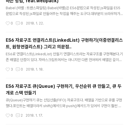
하는 방법, feat.webpack)
두 가지의 단점을 해결하기위해 프로미스가 예전부터 라이
글 내용
브러리로 생겨났고, 이것을 ES6에서는 언어적 차원에서
Babel (바벨 : 트랜스파일링) Babel(바벨)은 ES6문법으로 작성된 js파일을 ES5
지원하게 되었다.Promise를 이해하기 위해 여러 블로그
문법으로 작성된 js파일로 만들어주는 작업을 해주는 도구다.대부분의 브라우저가 E
를 돌아다니며 찾아본 결과 핵심은 이 프로미스의 목적만
S6문법을 완전히 지원해주지 않기 때문에 ES6문법의 자바스크립트 파일을 사용할
작성시간
0
0
2018. 1. 22.
머릿속에 집어넣는 것이고, 딱 한 번만 따라 쳐보면 이해가
수 없다.따라서 Babel(바벨)을 이용해서 개발은 ES6로 하되 브라우저는 트랜스 파
된다."비동기에서 성공과 실패를 분리..
일링된 ES5문법의 js파일을 사용하게 하는 식의 구성을 갖게 해야한다.Babel 환경
설정 방법 바벨을 사용하기 전에 node.js의 NPM에 대해서 알아야한다. (패키지 매
ES6 자료구조 연결리스트(LinkedList) 구현하기(이중연결리스
니저로 babel-cli등을 설치하기 위함.)1. 프로젝트 디렉토리 생성- mkdir myproj
트, 원형연결리스트) 그리고 의문점..
ect && cd myproject2. package.json 생성- npm init -y // 여기..
글 내용
ES6로 연결리스트(LinkedList) 만들기 연결리스트라는 자료구조를 구현해본다.기
존 배열은 단점이 있다. 자바스크립트에서는 아니지만 다른 언어에서 배열은 길이를
자유롭게 늘리고 줄이기 어렵고, 자바스크립트에서 배열은 객체이므로 효율이 약간
작성시간
3
0
2018. 1. 18.
떨어질 수 있다고 한다.(왜 객체라는 이유로 효율이 떨어지는지는 찾아보았는데 잘
안나와서 찾아보는 중이다... 알고 계신분이 있다면 댓글로 도움을 주셨으면 좋겠다.)
따라서 처리속도가 빠른 것을 원한다면 배열 대신 연결리스트를 사용하면 조금더 성
ES6 자료구조 큐(Queue) 구현하기, 우선순위 큐 만들고, 큐 두
능이 좋아질 때가 있다. 하지만 임의의 접근(index를 통한 접근)을 지원하지 않으므
개로 스택 만들기
로 접근이 잦은 경우에는 배열을 쓰는 것이 좋다.연결리스트는 어떤 object를 갖는
글 내용
Node를 담고 있고 연결이라는 단어 그대로 next..
큐(Queue)구현하기 큐는 선입선출(FIFO) 자료구조다. 배열을 기반으로 큐를 구현
했다.포인트는 배열이라서 shift()메서드와 push()메서드가 있어서 구현이 훨씬 편
리하다는 것이다.12345678910111213141516171819202122232425262
작성시간
0
2
2018. 1. 17.
72829303132333435363738394041class Queue{ constructor(){ th
is.dataStore= []; } toString(){ let result = ""; for(val of this.dataStore){ r
esult = result + val + "\n"; } return result; } enqueue(element){ this.dat