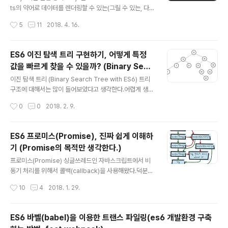
으니 생략한다. 또한 여러가지 설치 방법(환경 설정)이 있
ts의 약어로 데이터를 렌더링할 수 있는(그릴 수 있는, 다룰
지만 생략한다.대신 CDN으로 가져와서 해보거나 jsfiddl
수 있는) 웹 기반 문서 라이브러리다.좀 더 간단 명료하게
작성시간
5
11
2018. 4. 16.
e에서 계속 테스트한다. (추후 spring boot와 ..
설명하면 데이터 시각화 라이브러리다. (실시간 데이터 차
트 및 다양한 그래프)D3 공식홈페이지에 가보면 엄청나게
다양한 그래프들이 있고 거기서 원하는 것을 골라서 소스
ES6 이진 탐색 트리 구현하기, 어떻게 특정
를 얻어갈 수 있다.라이센스도 BSD로 영리든 비영리든 마
값을 빠르게 찾을 수 있을까? (Binary Sear
음대로 사용, 수정해도 된다.D3.js의 기본 문법(사용법)을
글 내용
ch Tree, BST)
숙지하고 예제코드를 분석할 것이다.- D3 작업 순서 1. 데
이진 탐색 트리 (Binary Search Tree with ES6) 트리
이터를 불러온다.2. 작업할 공간을 선택한다.3. 공간에 불
구조에 대해서는 많이 들어보았다고 생각한다.어렵게 생각
러온 데이터를 연결(바인딩)한다.4. 각각 연결한 것을 원하
할 것도 아닌 그냥 루트(root)노드에서 하위 노드로 계층
작성시간
0
0
2018. 2. 9.
는대로 그린다.1234567var dataset = [..
구조를 갖는 것을 트리라고 보면된다.윈도우 파일시스템
구조처럼 C드라이브 하위에 windows디렉토리, progra
m files디렉토리 등이 있고 program files디렉토리 하
ES6 프로미스(Promise), 진짜 쉽게 이해하
위에 Java디렉토리가 있는 등 이런 구성이 트리다.각설하
기 (Promise의 목적만 생각한다.)
고. 프로그래밍에서 노드 2개 이하로 제한하는 방식을 이
글 내용
용해 이진 탐색 트리(BST)라는 것을 만들었다.노드가 2개
프로미스(Promise) 싱글쓰레드인 자바스크립트에서 비
이하라는 특징 덕분에 프로그래밍에서 특정 값 검색을 빠
동기 처리를 위해서 콜백(callback)을 사용해왔다.덕분에
르게 할 수 있게 되었다.이진 탐색 트리는 루트 노트를 기준
비동기 처리를 온전히 해낼 수 있었지만 이런 콜백이 사용
작성시간
10
4
2018. 1. 29.
으로 루트 노트보다 작은 값은 왼쪽 하위노드로, 루트 노
되는 경우가 많아지면서 단점이 드러났다.그 단점은 비동
트..
기 처리를 순차적으로 실행할 필요가 있는 경우에 비동기
처리를 중첩시켜서 표현하므로 에러, 예외처리가 어렵다는
ES6 바벨(babel)을 이용한 트랜스 파일링(es6 개발환경 구축
것과 중첩으로 인한 복잡도가 증가하는 것이 이다.크게 이