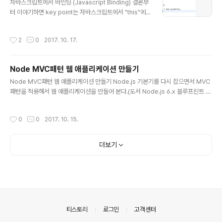
const, letco..
자바스크립트에서 바인딩 (Javascript Binding) 결론부
터 이야기하면 key point는 자바스크립트에서 "this"에
대한 이해가 완벽히 되어있어야 한다.리액트 바인딩을 알
아보기 전 자바스크립트에서 바인딩을 알아본다.자바스크
작성시간
2
0
2017. 10. 17.
립트에서 객체안의 메서드에서 this는 그 메서드가 포함된
object를 가리키게 된다. 12345678var obj = { prop:
'Hello', sayHello: function() { console.log( this.pr
Node MVC패턴 웹 애플리케이션 만들기
op ); }}; obj.sayHello(); //"Hello" 즉, 위의 예제에서 s
글 내용
ayHello 메서드안의 this는 obj객체가 되어 obj.prop인
Node MVC패턴 웹 애플리케이션 만들기 Node.js 기본기를 다시 잡으면서 MVC
Hello를 전달받아 콘솔 로그를 찍는다.obj의 sayHello()
패턴을 적용해서 웹 애플리케이션을 만들어 본다.(도서 Node.js 6.x 블루프린트 C
를 다르게 출력해보면 ..
hapter1 예제)
작성시간
0
0
2017. 10. 15.
더보기
의안내
티스토리
로그인
고객센터