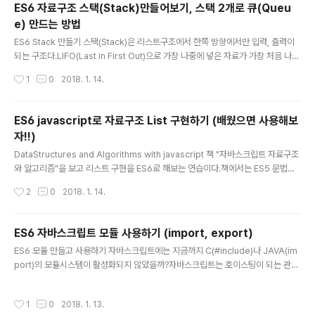
ES6 자료구조 스택(Stack)만들어보기, 스택 2개로 큐(Queu
aStore.push(element); } dequeue(){ re..
e) 만드는 방법
글 내용
ES6 Stack 만들기 스택(Stack)은 리스트구조에서 한쪽 방향에서만 입력, 출력이
되는 구조다.LIFO(Last in First Out)으로 가장 나중에 넣은 자료가 가장 처음 나오
는 자료 구조로 프로그래밍중에 종종 사용된다.자료구조에 대한 이해는 어느정도 되
작성시간
1
0
2018. 1. 14.
어있다고 가정하고 javascript에서 구현을 해본다.1234567891011121314151
6171819202122232425262728293031323334353637class Stack{
constructor(){ this.top = -1; this.dataStore = []; } push(element){ this.t
ES6 javascript로 자료구조 List 구현하기 (배웠으면 사용해보
op++; this.dataStore[this.top] = element; } pop(){ if(this.top>-1)..
자!!)
글 내용
DataStructures and Algorithms with javascript 책 "자바스크립트 자료구조
와 알고리즘"을 보고 리스트 구현을 ES6로 해보는 연습이다.책에서는 ES5 문법이
므로 보고 ES6로 바꾸는 과정이 있다.[전체 코드]12345678910111213141516
작성시간
2
0
2018. 1. 14.
1718192021222324252627282930313233343536373839404142
434445464748495051525354555657585960616263646566676
8697071727374757677787980818283848586878889909192939
ES6 자바스크립트 모듈 사용하기 (import, export)
4959697//ES6 List 클래스 만들기class List{ constructor(){ this.listSize =
글 내용
ES6 모듈 만들고 사용하기 자바스크립트에는 지금까지 C(#include)나 JAVA(im
0; this.pos = 0; ..
port)의 모듈시스템이 활성화되지 않았을까?자바스크립트는 호이스팅이 되는 관계
로 변수나 함수가 전역에서 사용할 수 있었기 때문에 이름으로 충돌을 일으키는 경우
가 많아서 이용하기 어려웠다. (CommonJS로 사용할 수는 있었음)ES6부터는 모
작성시간
1
0
2018. 1. 13.
듈 시스템을 사용할 수 있게 만들었다.하지만 브라우저에서 지원이 되지 않고있기때