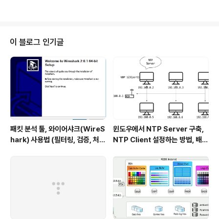
생성할 수 없다.추상클래스를 extends로 상속받아 구현한 자식클래스나 인터
페이스를 implements 하고 구현한 자식클래스만이 객체를 생성할 수 있다.=>
결국 자식클래스가 무언가 반드시 구현하도록 위임해야할 때 사용해야 한다.-
차이점 추상클래스추상클래스는 추상메서드(abstract method)가 하나라도
이 블로그 인기글
존재하는 클래스를 말한다.추상클래스는 추상메서드(abstract meth..
패킷 분석 툴, 와이어샤크(WireS
윈도우에서 NTP Server 구축,
hark) 사용법 (필터링, 검증, 처음
NTP Client 설정하는 방법, 배치
사용해보는 사람을 위한 안내)
파일 스크립트 작성하기 (폐쇄망
에서 시간 동기화하는 요구사항 처
리하기)