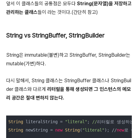
앞서 이 클래스들의 공통점은 모두다
String(문자열)을 저장하고
관리하는 클래스
들이 라는 것이다.(간단히 참고)
String vs StringBuffer, StringBuilder
String은 immutable(불변)하고 StringBuffer, StringBuilder는
mutable(가변)하다.
다시 말해서, String 클래스는 StringBuffer 클래스나 StringBuil
der 클래스와 다르게
리터럴을 통해 생성되면 그 인스턴스의 메모
리 공간은 절대 변하지 않는다.
String
 literalString = 
"literal"
; 
//
String
 newString = 
new
String
(
"literal"
); //
new
로 생