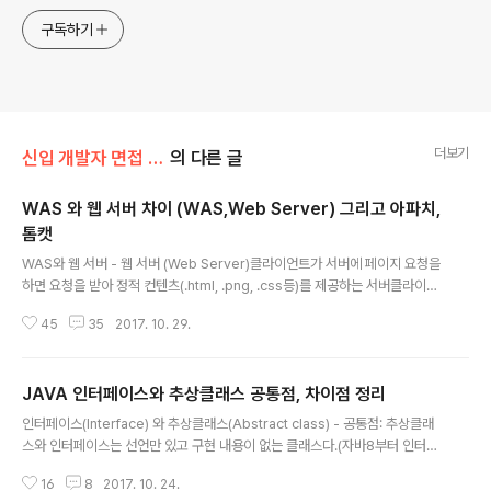
구독하기
더보기
신입 개발자 면접 기초
의 다른 글
WAS 와 웹 서버 차이 (WAS,Web Server) 그리고 아파치,
톰캣
글 내용
WAS와 웹 서버 - 웹 서버 (Web Server)클라이언트가 서버에 페이지 요청을
하면 요청을 받아 정적 컨텐츠(.html, .png, .css등)를 제공하는 서버클라이언
트에서 요청이 올 때 가장 앞에서 요청에 대한 처리를 한다.클라이언트의 요청
45
35
2017. 10. 29.
을 기다리고 요청에 대한 데이터를 만들어서 응답하는 역할 (정적 데이터)CAS
E정적 컨텐츠를 요청(request)했나?1. 정적 컨텐츠구나! 내가 제공해줄게 => .
html, .png 등 응답(response)2. 정적 컨텐츠가 아니구나.. 웹서버에서 간단
JAVA 인터페이스와 추상클래스 공통점, 차이점 정리
히 처리 못하겠군. WAS에게 처리를 부탁해야겠다! => 결국 WAS가 처리해준
글 내용
컨텐츠를 받은 웹서버는 응답(response)을 해줌대표 : Apache, nginx- W
인터페이스(Interface) 와 추상클래스(Abstract class) - 공통점: 추상클래
AS (Web Application S..
스와 인터페이스는 선언만 있고 구현 내용이 없는 클래스다.(자바8부터 인터페
이스에 default method 구현이 가능해졌지만 일반적으로 인터페이스는 구현
16
8
2017. 10. 24.
이 없다.)따라서 인터페이스와 추상클래스를 가지고 새로운 인스턴스(객체)를