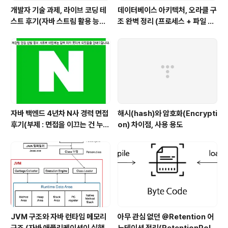
개발자 기술 과제, 라이브 코딩 테
데이터베이스 아키텍처, 오라클 구
스트 후기(자바 스트림 활용 능력
조 완벽 정리 (프로세스 + 파일 구
with flatMap)
조 + 메모리 구조)
자바 백엔드 4년차 N사 경력 면접
해시(hash)와 암호화(Encrypti
후기(부제 : 면접을 이끄는 건 누구
on) 차이점, 사용 용도
인가?)
JVM 구조와 자바 런타임 메모리
아무 관심 없던 @Retention 어