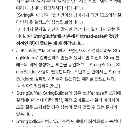
치가 유의미할지 무의미할지는 만드시는 프로그램의 스펙에
따라 나뉩니다. 참고하시기 바랍니다.)
(String은 +연산이 16만 번이상 넘어가게 되면 10초이상 걸
리면서 못 쓸정도의 성능을 보입니다.)
→ 따라서 문자열 연산이 많지만 엄청나게 일어나지 않는 환
경이라면
StringBuffer를 사용해서 thread-safe한 것(안
정적인 것)이 좋다는 게 제 생각
입니다.
JDK1.5이상부터 String에서 +연산으로 작성하더라도 Stri
ngBuilder로 컴파일하게 만들어 놨다지만 여전히 String클
래스의 객체 생성하는 부분을 동일하므로 StringBuffer, St
ringBuilder 사용이 필요합니다. (* 반복문 안에서는 String
Builder로 컴파일 시켜주지 않는다는 얘기를 들었습니다.
(사실확인필요하지만...))
StringBuffer, StringBuilder의 경우 buffer size를 초기에
설정해야하는데 이런 생성, 확장 오버로드가 걸려 버퍼사이
즈를 잘못 초기화할 경우 성능이 좋지 않을 수 있는 문제가
있습니다.
String클래스가 컴파일러 분석 단계에서 최적화될 가능성이