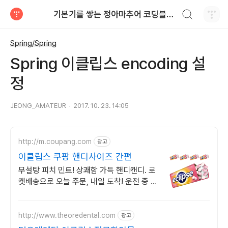
검색하기
기본기를 쌓는 정아마추어 코딩블로그
티스토리
Spring/Spring
Spring 이클립스 encoding 설
정
JEONG_AMATEUR
2017. 10. 23. 14:05
http://m.coupang.com
광고
이클립스 쿠팡 핸디사이즈 간편
무설탕 피치 민트! 상쾌함 가득 핸디캔디. 로
켓배송으로 오늘 주문, 내일 도착! 운전 중 졸
음 싹! 식후 입냄새 걱정 끝. 야무진 뚜껑으로
어디서나 안심!
http://www.theoredental.com
광고