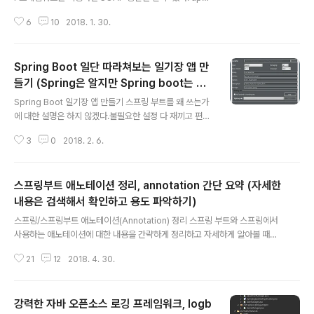
he cxf의 장점은 spring과의 연동이 가능하다는 점이다.
6
10
2018. 1. 30.
각설하고 다소 유행(RESTful API - JSON)에 뒤떨어지
지만 산업에서 표준 문제로 사용하는 SOAP를 이용해서 X
ML을 만들어본다. (웹에서 OPEN API, oauth2.0 등에
Spring Boot 일단 따라쳐보는 일기장 앱 만
사용할꺼면 json을 이용하는 RESTful API를 쓰는게 맞
다) 아무것도 모르는데 일단 따라하는 tutorial * 개발 환
들기 (Spring은 알지만 Spring boot는 처
글 내용
경 JDK1.8 / Spring 4.1.7 / apache cxf 2.6.2 1. sprin
음일 때..)
Spring Boot 일기장 앱 만들기 스프링 부트를 왜 쓰는가
g legacy project 생성 2. apache cxf 2.6.2 버전 다
에 대한 설명은 하지 않겠다.불필요한 설정 다 재끼고 편리
운로드 (https://ar..
하고 생산성이 좋고 관리하기 좋으니까 쓰는 것이라 생각
3
0
2018. 2. 6.
한다.개발 환경 - JDK1.8 , sts 3.9.2, 스프링부트 1.5.10
+ (툴 - eclipse-oxygen)Spring Boot project 순서
0. jdk 설치 및 이클립스 설치( + market place에서 sts
스프링부트 애노테이션 정리, annotation 간단 요약 (자세한
설치)1. 프로젝트 생성프로젝트는 spring starter proje
ct로 생성한다. project명, package명을 적고, 빌드 툴
내용은 검색해서 확인하고 용도 파악하기)
글 내용
로 Maven을 쓸지 gradle을 쓸지 정한다.기타로 언어를 j
스프링/스프링부트 애노테이션(Annotation) 정리 스프링 부트와 스프링에서
ava, kotlin, groovy로 할지 정하면 된다.패키지명 : co
사용하는 애노테이션에 대한 내용을 간략하게 정리하고 자세하게 알아볼 때는
m.apress.spring프로젝트..
키워드를 가지고 공부할 수 있도록 유도하는 포스트.해당 애노테이션을 사용할
21
12
2018. 4. 30.
때 필요한 라이브러리나 설정 방법은 따로 기술하지 않고 애노테이션 정보만 빠
르게 볼 수 있도록 정리하였다.@ComponentScan- @Component와 @S
ervice, @Repository, @Controller, @Configuration이 붙은 클래스 B
강력한 자바 오픈소스 로깅 프레임워크, logb
ean들을 찾아서 Context에 bean등록을 해주는 AnnotationApplication