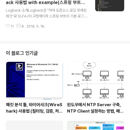
Context.xml에 이런식으로 xml에 bean을 직접등록하는 방법도 있고 위와
ack 사용법 with example(스프링 부트에
글 내용
같이 애노테이션을 붙여서 하는 방법도 있음b..
서 logback 가이드, logback-spring.xml
Logback 소개Logback은 "자바 오픈소스 로깅 프레임
설정하기)
워크"로 SLF4J의 구현체이자 스프링 부트의 기본 로그 객
체다.log4j, log4j2, JUL(java.util.logging)과 성능을
11
8
2018. 5. 18.
비교했을 때 logback은 훌륭한 성능을 보여준다.그리고
결정적으로 자바 프로그램에서 로그를 사용할 때 가장 많
이 사용되고 있기 때문에 알아두어야 한다.Logback을 사
용하기 위해서 아래의 모듈을 가져와야 한다. (maven 사
용)12345678 ch.qos.logback logback-classic 1.
이 블로그 인기글
2.3 test Colored by Color Scripter * 스프링부트에
서는 기본 로그이기 때문에 굳이 위의 dependency를 추
가하지 않아도 사용가능하다.spring-boot-starter-..
패킷 분석 툴, 와이어샤크(WireS
윈도우에서 NTP Server 구축,
hark) 사용법 (필터링, 검증, 처음
NTP Client 설정하는 방법, 배치
사용해보는 사람을 위한 안내)
파일 스크립트 작성하기 (폐쇄망
에서 시간 동기화하는 요구사항 처