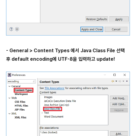
- General > Content Types 에서 Java Class File 선택
후 default encoding에 UTF-8을 입력하고 update!