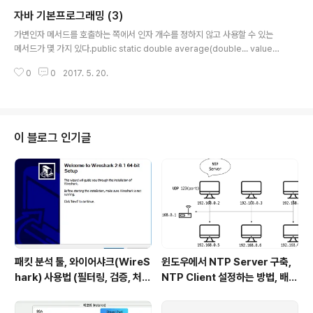
경된다.* 이슈는 대부분의 컴퓨터는 CPU가 여러개라서 어떻게 안전하게 동시
자바 기본프로그래밍 (3)
접근하느냐다. 이 문제를 해결하는 방법은 접근자 메서드만 제공해서 객체를 변
글 내용
경할 수 없게하는 것인데 여전히 객체 변경이 필요할 때가 많다. 객체 참조C+
가변인자 메서드를 호출하는 쪽에서 인자 개수를 정하지 않고 사용할 수 있는
+같은 프로그래밍 언어에서는 변수에 객체를 담을 수 있다. 하지만 자바는 변수
메서드가 몇 가지 있다.public static double average(double... values)
에 오직 객체에 대한 참..
{}이런식으로 ... 을 쓰면 다음과 같이 호출할 수 있다.double avg = averag
0
0
2017. 5. 20.
e(3, 4.5, 8, 0);4개의 인자가 들어오면 자동적으로 뒤에 적은 values라는 변
수안에 배열로 들어가 있다.* values 라고 적어야 하는것은 아니고 자유롭게
변수 이름 지정이 가능하다. 자바 API자바에서는 엄청나게 많은 API들이 준비
되어있다.미리 제공하는 API를 이용하여 효율적인 코딩을 하면 된다.뭐 교수님
들이 자바 API문서를 보면서 필요한 것을 찾아보고 공부하라고는 하는데 맞는
이 블로그 인기글
말이긴하나 정작 교수님들이 직접 사..
패킷 분석 툴, 와이어샤크(WireS
윈도우에서 NTP Server 구축,
hark) 사용법 (필터링, 검증, 처음
NTP Client 설정하는 방법, 배치
사용해보는 사람을 위한 안내)
파일 스크립트 작성하기 (폐쇄망
에서 시간 동기화하는 요구사항 처