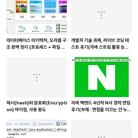
리하기)
데이터베이스 아키텍처, 오라클 구
개발자 기술 과제, 라이브 코딩 테
조 완벽 정리 (프로세스 + 파일 구
스트 후기(자바 스트림 활용 능력
조 + 메모리 구조)
with flatMap)
해시(hash)와 암호화(Encrypti
자바 백엔드 4년차 N사 경력 면접
on) 차이점, 사용 용도
후기(부제 : 면접을 이끄는 건 누구
인가?)