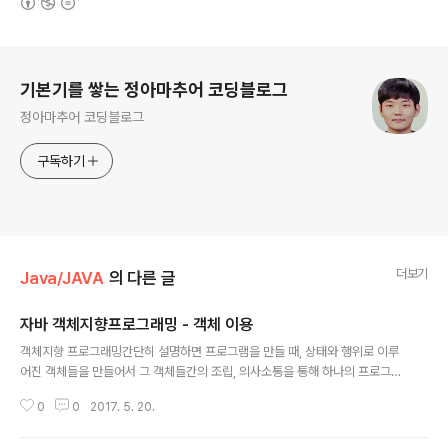
로그 정보
기본기를 쌓는 정아마추어 코딩블로그
정아마추어 코딩블로그
구독하기
더보기
Java/JAVA
의 다른 글
자바 객체지향프로그래밍 - 객체 이용
글 내용
객체지향 프로그래밍간단히 설명하면 프로그램을 만들 때, 상태와 행위로 이루
어진 객체들을 만들어서 그 객체들간의 조립, 의사소통을 통해 하나의 프로그램
을 만드는 것이다.접근자 메서드와 변경자 메서드 호출 대상 객체를 변경하는
0
0
2017. 5. 20.
메서드를 변경자, 객체를 변경하지 않는 메서드를 접근자라고 한다.ArrayList
클래스의 add메서드가 변경자의 예다. add를 호출하면 배열리스트 객체가 변