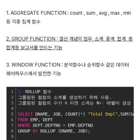
1. AGGREGATE FUNCTION : count , sum , avg , max , min
등 각종 집계 함수
2. GROUP FUNCTION : 결산 개념의 업무, 소계, 중계, 합계, 총
합계등 보고서를 만드는 기능
3. WINDOW FUNCTION : 분석함수나 순위함수 같은 데이터
웨어하우스에서 발전한 기능
1
1.
 ROLLUP 함수
2
그룹핑된 컬럼의 소계를 생성하기 위해 사용.
3
그룹핑된 컬럼의 수가 n 이면 소계는 N
+
1
 레벨이 생성
4
5
SELECT
 DNAME, JOB, COUNT(
*
) 
"Total Empl"
,SUM(SAL
6
FROM
 EMP, DEPT
7
WHERE
 DEPT.DEPTNO 
=
 EMP.DEPTNO
8
GROUP 
BY
 ROLLUP (DNAME, JOB);
9