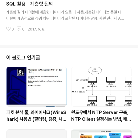
SQL 활용 - 계층형 질의
이하.서브쿼리에서 ORDER BY 사용 불가. 메인쿼리의 마지막 문장에 위치해
글 내용
야 함.123456789101112131415161718192021222324252627282
계층형 질의 테이블에 계층형 테이터가 있을 때 사용.게층형 데이터는 동일 테
9303132333435363738394041424344454647484950515..
이블에 계층적으로 상위 하위 데이터가 포함된 데이터를 말함. 사원 관리자 A B
A C A D C 1234567891011121314151617181920212223242526
0
0
2017. 9. 8.
SELECT LEVEL, LPAD(' ', 4*(LEVEL-1) || EMPNO 사원, MGR 관리자, C
ONNECT_BY_ISLEAF ISLEAFFROM EMPSTART WITH MGR IS NUL
LCONNECT BY PRIOR EMPNO = MGR; //계층형 질의에서 사용되는 가
상 컬럼//LEVEL : 루트 = 1, 그 하위 데이터면 2, 리프데이터까지 1씩 증가.//C
ONNECT_BY_ISLEAF : 전개 과정에서 해당 데이터가 리프데이터면 1, 그렇..
이 블로그 인기글
패킷 분석 툴, 와이어샤크(WireS
윈도우에서 NTP Server 구축,
hark) 사용법 (필터링, 검증, 처음
NTP Client 설정하는 방법, 배치
사용해보는 사람을 위한 안내)
파일 스크립트 작성하기 (폐쇄망
에서 시간 동기화하는 요구사항 처