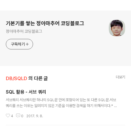
로그 정보
기본기를 쌓는 정아마추어 코딩블로그
정아마추어 코딩블로그
구독하기
더보기
DB/SQLD
의 다른 글
SQL 활용 - 서브 쿼리
글 내용
서브쿼리 서브쿼리란 하나의 SQL문 안에 포함되어 있는 또 다른 SQL문.서브
쿼리를 쓰는 이유는 알려지지 않은 기준을 이용한 검색을 하기 위해서이다.* 서
브쿼리는 메인쿼리의 컬럼을 모두 사용할 수 있지만 메인쿼리는 서브쿼리의 컬
4
0
2017. 9. 8.
럼사용 못함.서브쿼리를 사용해야할 때 조인을 사용하는 실수를 할 수 있다. *
서브쿼리쓸 때 주의 사항반드시 괄호로 감싸서 사용할 것.단일행 또는 복수행
비교연산자 사용 가능. 단, 단일행 비교연산자는 서브쿼리의 결과가 반드시 1건