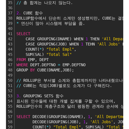
35
/
/
 총 합계는 나오지 않는다.
36
37
2.
 CUBE 함수
38
ROLLUP함수에서 단순히 소계만 생성했지만, CUBE는 결
39
*
 연산이 많아 시스템에 부담을 줌.
40
41
SELECT
42
    CASE GROUPING(DNAME) WHEN 
1
 THEN 
'All Depart
43
    CASE GROUPING(JOB) WHEN 
1
 TEHN 
'All Jobs'
 EL
44
    COUNT(
*
) 
"Total Empl"
,
45
    SUM(SAL) 
"Total Sal"
46
FROM
 EMP, DEPT
47
WHERE
 DEPT.DEPTNO 
=
 EMP.DEPTNO
48
GROUP 
BY
 CUBE(DNAME,JOB);
49
50
/
/
 ROLLUP은 부서별 소계와 총합계까지만 나타내줬으나
51
/
/
 CUBE는 직업(JOB)별로도 소계가 다 구해진다.
52
53
3.
 GROUPING SETS 함수
54
표시된 인수들에 대한 개별 집계를 구할 수 있으며,
55
ROLLUP인수의 계층구조와 달리 평등한 관계라 순서에 상
56
57
SELECT
 DECODE(GROUPING(DNAME), 
1
, 
'All Departmen
58
       DECODE(GROUPING(JOB), 
1
, 
'All Jobs'
, JOB)
59
       COUNT(
*
) 
"Total Empl"
, SUM(SAL) 
"Total Sa