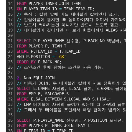
14
FROM
 PLAYER INNER JOIN TEAM
15
ON
 PLAYER.TEAM_ID 
=
 TEAM.TEAM_ID;
16
/
/
 특징 : 칼럼 앞에 어느 테이블의 칼럼인지 표기.
17
/
/
 칼럼이름이 겹치면 DB 옵티마이저가 어디서 가져와야 
18
/
/
 반드시 써야하는건 아니지만 반드시 쓰도록 권고.
19
/
/
 테이블명이 길어지면 더 보기 힘들어져서 ALIAS 사용
20
21
SELECT
 P.PLAYER_NAME 선수명, P.BACK_NO 백넘버, T.R
22
FROM
 PLAYER P, TEAM T
23
WHERE
 P.TEAM_ID 
=
 T.TEAM_ID
24
AND P.POSITION 
=
'GK'
25
ORDER
BY
 P.BACK_NO;
26
/
/
 조인조건 후에 원하는 조건문 사용 가능.
27
28
2.
 Non EQUI JOIN
29
/
/
 비등가 JOIN, 두 테이블간 칼럼이 서로 정확하게 일치
30
SELECT
 E.ENAME 사원명, E.SAL 급여, S.GRADE 급여등급
31
FROM
 EMP E, SALGRADE S
32
WHERE
 E.SAL BETWEEN S.LOSAL AND S.HISAL;
33
/
/
 EMP 테이블에 사원의 급여가 있는데 그 사원의 급여
34
/
/
 그래서 두 테이블을 조인해서 해당 급여가 범위에 있는
35
36
SELECT
 P.PLAYER_NAME 선수명, P.POSITION 포지션, T.
37
FROM
 PLAYER P INNER JOIN TEAM T
38
ON
 P.TEAM_ID 
=
 T.TEAM_ID