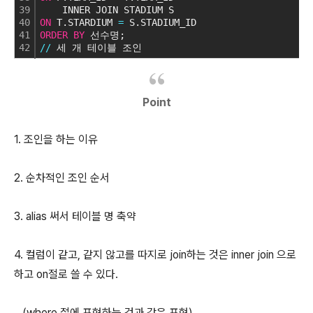
39
    INNER JOIN STADIUM S
40
ON
 T.STARDIUM 
=
 S.STADIUM_ID
41
ORDER
BY
 선수명;
42
/
/
 세 개 테이블 조인
Point
1. 조인을 하는 이유
2. 순차적인 조인 순서
3. alias 써서 테이블 명 축약
4. 컬럼이 같고, 같지 않고를 따지로 join하는 것은 inner join 으로
하고 on절로 쓸 수 있다.
(where 절에 표현하는 것과 같은 표현)