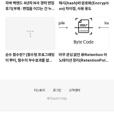
자바 백엔드 4년차 N사 경력 면접
해시(hash)와 암호화(Encrypti
후기(부제 : 면접을 이끄는 건 누구
on) 차이점, 사용 용도
인가?)
순수 함수란? (함수형 프로그래밍
아무 관심 없던 @Retention 어
의 뿌리, 함수의 부수효과를 없앤
노테이션 정리(RetentionPolic
다)
y SOURCE vs CLASS vs RU
NTIME)
의안내
티스토리
로그인
고객센터
© Daum Corp.