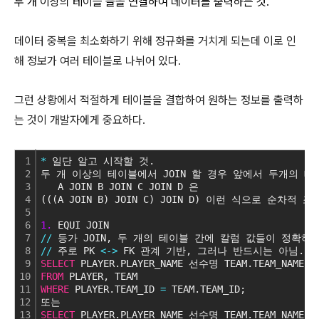
두 개 이상의 테이블 들을 연결하여 데이터를 출력하는 것.
데이터 중복을 최소화하기 위해 정규화를 거치게 되는데 이로 인
해 정보가 여러 테이블로 나뉘어 있다.
그런 상황에서 적절하게 테이블을 결합하여 원하는 정보를 출력하
는 것이 개발자에게 중요하다.
1
*
 일단 알고 시작할 것.
2
두 개 이상의 테이블에서 JOIN 할 경우 앞에서 두개의 
3
   A JOIN B JOIN C JOIN D 은
4
(((A JOIN B) JOIN C) JOIN D) 이런 식으로 순차적
5
6
1.
 EQUI JOIN
7
/
/
 등가 JOIN, 두 개의 테이블 간에 칼럼 값들이 정확
8
/
/
 주로 PK 
<
-
>
 FK 관계 기반, 그러나 반드시는 아님.
*
*
9
SELECT
 PLAYER.PLAYER_NAME 선수명 TEAM.TEAM_NAME
10
FROM
 PLAYER, TEAM
11
WHERE
 PLAYER.TEAM_ID 
=
 TEAM.TEAM_ID;
12
또는
13
SELECT
 PLAYER.PLAYER_NAME 선수명 TEAM.TEAM_NAME