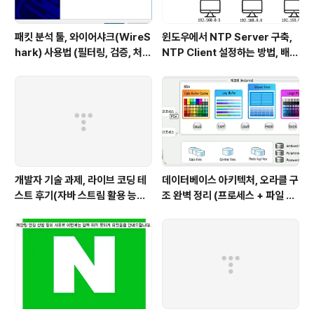
패킷 분석 툴, 와이어샤크(WireS
윈도우에서 NTP Server 구축,
hark) 사용법 (필터링, 검증, 처음
NTP Client 설정하는 방법, 배치
사용해보는 사람을 위한 안내)
파일 스크립트 작성하기 (폐쇄망
에서 시간 동기화하는 요구사항 처
리하기)
개발자 기술 과제, 라이브 코딩 테
데이터베이스 아키텍처, 오라클 구
스트 후기(자바 스트림 활용 능력
조 완벽 정리 (프로세스 + 파일 구
with flatMap)
조 + 메모리 구조)