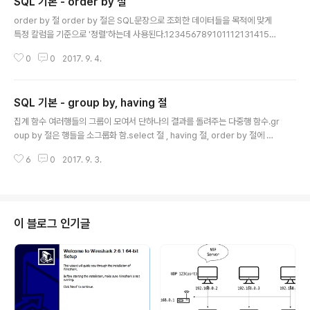
SQL 기본 - order by 절
글 내용
order by 절 order by 절은 SQL문장으로 조회한 데이터들을 목적에 맞게
특정 칼럼을 기준으로 '정렬'하는데 사용된다.12345678910111213141516
1718192021222324252627282930313233343536373839404
0
0
2017. 9. 4.
142434445464748495051525354555657585960616263646
566676869701. 정렬SELECT PLAYER_NAME 선수명, POSITION 포
지션, BACK_NO 백넘버FROM PLAYERORDER BY PLAYER_NAME DE
SQL 기본 - group by, having 절
SC;// 선수명 칼럼을 기준으로 DESC 즉, 내림차순으로 정렬한다. 아무것도 안
글 내용
적으면 DEFAULT로 ASC 오름차순 SELECT PLAYER_NAME 선수명, PO
집계 함수 여러행들의 그룹이 모여서 단하나의 결과를 돌려주는 다중행 함수.gr
SITION 포지션, ..
oup by 절은 행들을 소그룹화 함.select 절 , having 절, order by 절에 사
용할 수 있다.1234567891011121314151617181920212223242526
6
0
2017. 9. 3.
272829303132333435363738394041424344454647484950
51525354555657585960616263646566676869701. 집계함수 c
ount(*) : null값을 포함한 행의 수를 출력count(표현식) : 표현식의 값이 null
값인 것을 제외한 행의 수를 출력sum(표현식) : 표현식의 null값을 제외한 합계
를 출력avg(표현식) : 표현식의 null값을 제외한 평균을 출력max(표현식) : 표
이 블로그 인기글
현식..