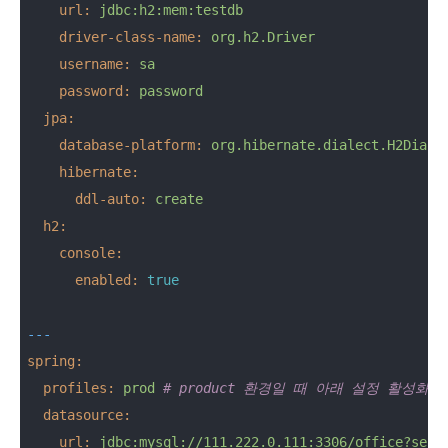
url:
jdbc:h2:mem:testdb
driver-class-name:
org.h2.Driver
username:
sa
password:
password
jpa:
database-platform:
org.hibernate.dialect.H2Diale
hibernate:
ddl-auto:
create
h2:
console:
enabled:
true
---
spring:
profiles:
prod
# product 환경일 때 아래 설정 활성화
datasource:
url:
jdbc:mysql://111.222.0.111:3306/office?serv