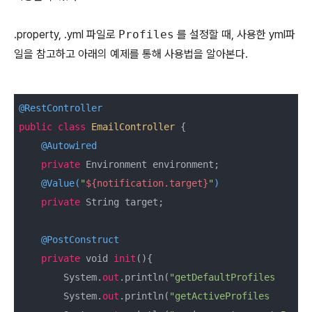
.property, .yml 파일로
Profiles
를 설정할 때, 사용한 yml파
일을 참고하고 아래의 예제를 통해 사용법을 알아본다.
@RestController
public
class
EmailController
{

@Autowired
private
 Environment environment;

@Value(
"
${notification.target}
"
)
private
 String target;

@PostConstruct
private
 void 
init
(){

        System.
out
.println(
"getDefaultProfiles      
        System.
out
.println(
"getActiveProfiles       