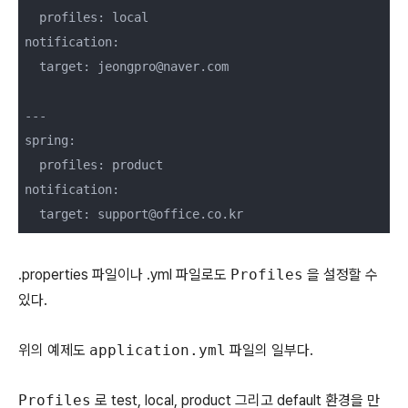
  profiles: local

notification:

  target: jeongpro@naver.com

---

spring:

  profiles: product

notification:

  target: support@office.co.kr
.properties 파일이나 .yml 파일로도
Profiles
을 설정할 수
있다.
위의 예제도
application.yml
파일의 일부다.
Profiles
로 test, local, product 그리고 default 환경을 만