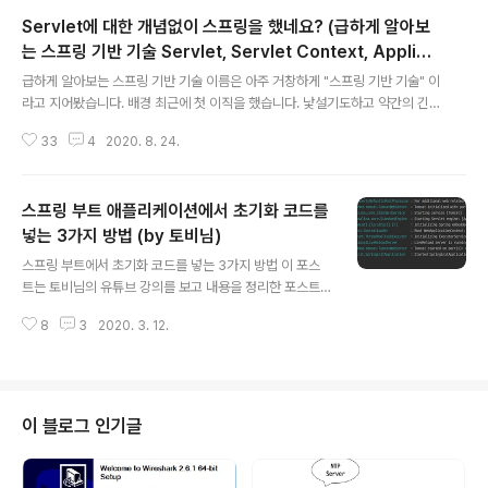
Servlet에 대한 개념없이 스프링을 했네요? (급하게 알아보
는 스프링 기반 기술 Servlet, Servlet Context, Applica
글 내용
tion Context, ...)
급하게 알아보는 스프링 기반 기술 이름은 아주 거창하게 "스프링 기반 기술" 이
라고 지어봤습니다. 배경 최근에 첫 이직을 했습니다. 낯설기도하고 약간의 긴
장감과 약간의 두려움이 합쳐져서 우당탕탕(?)하고 있습니다. 그러다가 이제 회
33
4
2020. 8. 24.
사 프로젝트(소스 코드)를 좀 보려고하니, 스프링(Spring)이었습니다. 스프링
부트(Springboot)를 써왔어서 큰 거부감은 없었기때문에 볼 만 하겠지 했는
데... 음? Servlet, ServletContext, ApplicationContext, ContextLoa
스프링 부트 애플리케이션에서 초기화 코드를
derListener, ... 다양한 ~Context의 향연이 펼쳐지며 아차 싶었습니다. 스프
링부트에서도 자바 소스(Java Config)로 설정을 했었지만 Servlet으로 자바
넣는 3가지 방법 (by 토비님)
글 내용
소스 설정을 하니까 기본기(..
스프링 부트에서 초기화 코드를 넣는 3가지 방법 이 포스
트는 토비님의 유튜브 강의를 보고 내용을 정리한 포스트
입니다. (출처 : https://www.youtube.com/watch?v=
8
3
2020. 3. 12.
f017PD5BIEc) 위의 영상을 보면서 같이 공부하기 어려
운 경우(시간이 없거나 집중하기 어려운 경우..?)에 제 글을
가볍게 참고하시면 좋을 것 같습니다. 배경 스프링부트 애
플리케이션이 시작할 때 백그라운드에서 굉장히 많은 스프
링 빈(Bean)들이 만들어지고 그 외에 스프링 컨테이너가
이 블로그 인기글
초기화하는 과정이 진행된다. 여기서 하고자 하는 것은 앞
서 언급한 모든 작업을 마치고 나서 "초기화 코드"를 넣어
야 하는 경우에 어떤 방법이 있을까에 대한 것이다. 내가 만