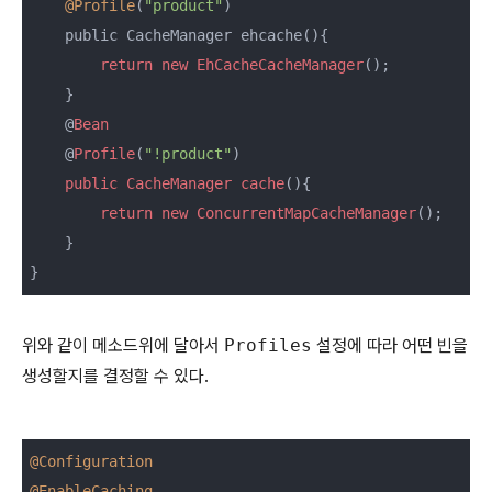
@Profile
(
"product"
)

    public CacheManager ehcache(){

return
new
EhCacheCacheManager
();

    }

    @
Bean
    @
Profile
(
"!product"
)

public
CacheManager
cache
(){

return
new
ConcurrentMapCacheManager
();

    }

}
위와 같이 메소드위에 달아서
Profiles
설정에 따라 어떤 빈을
생성할지를 결정할 수 있다.
@Configuration
@EnableCaching