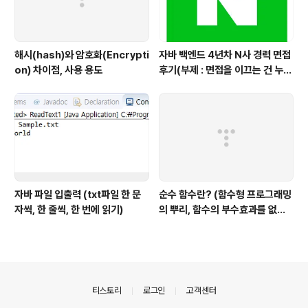
해시(hash)와 암호화(Encrypti
자바 백엔드 4년차 N사 경력 면접
on) 차이점, 사용 용도
후기(부제 : 면접을 이끄는 건 누구
인가?)
자바 파일 입출력 (txt파일 한 문
순수 함수란? (함수형 프로그래밍
자씩, 한 줄씩, 한 번에 읽기)
의 뿌리, 함수의 부수효과를 없앤
다)
의안내
티스토리
로그인
고객센터