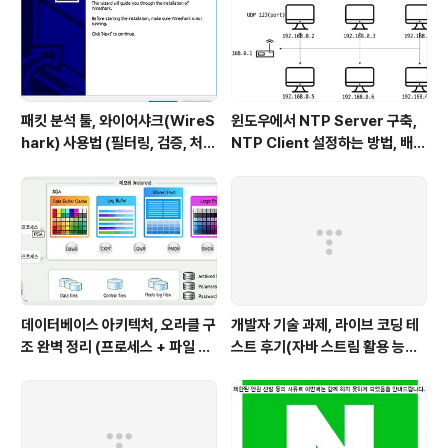
든 스프링 부트 애플리케이션이 정상적으로 실행이 완료되
면, 모니..
패킷 분석 툴, 와이어샤크(WireS
윈도우에서 NTP Server 구축,
hark) 사용법 (필터링, 검증, 처음
NTP Client 설정하는 방법, 배치
사용해보는 사람을 위한 안내)
파일 스크립트 작성하기 (폐쇄망
에서 시간 동기화하는 요구사항 처
리하기)
데이터베이스 아키텍처, 오라클 구
개발자 기술 과제, 라이브 코딩 테
조 완벽 정리 (프로세스 + 파일 구
스트 후기(자바 스트림 활용 능력
조 + 메모리 구조)
with flatMap)