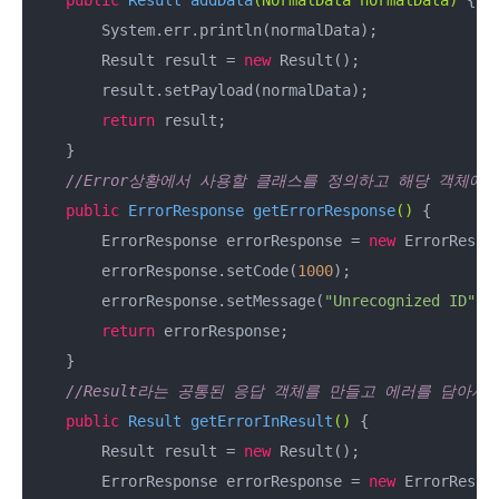
        System.err.println(normalData);

        Result result = 
new
 Result();

        result.setPayload(normalData);

return
 result;

    }

//Error상황에서 사용할 클래스를 정의하고 해당 객체에
public
 ErrorResponse 
getErrorResponse
()
{

        ErrorResponse errorResponse = 
new
 ErrorRespon
        errorResponse.setCode(
1000
);

        errorResponse.setMessage(
"Unrecognized ID"
);

return
 errorResponse;

    }

//Result라는 공통된 응답 객체를 만들고 에러를 담아서
public
 Result 
getErrorInResult
()
{

        Result result = 
new
 Result();

        ErrorResponse errorResponse = 
new
 ErrorRespon