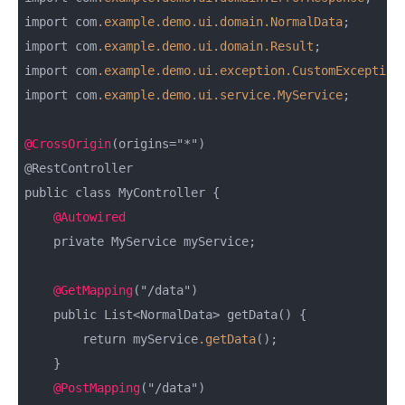
import com
.example
.demo
.ui
.domain
.NormalData
;

import com
.example
.demo
.ui
.domain
.Result
;

import com
.example
.demo
.ui
.exception
.CustomException
;
import com
.example
.demo
.ui
.service
.MyService
;

@CrossOrigin
(origins="*")

@RestController

public class MyController {

@Autowired
    private MyService myService;

@GetMapping
("/data")

    public List<NormalData> getData() {

        return myService
.getData
();

    }

@PostMapping
("/data")
