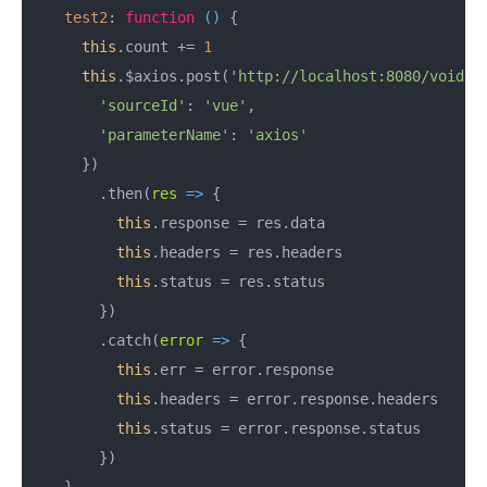
test2
: 
function
 (
) 
{

this
.count += 
1
this
.$axios.post(
'http://localhost:8080/void-a
'sourceId'
: 
'vue'
,

'parameterName'
: 
'axios'
      })

        .then(
res
 =>
 {

this
.response = res.data

this
.headers = res.headers

this
.status = res.status

        })

        .catch(
error
 =>
 {

this
.err = error.response

this
.headers = error.response.headers

this
.status = error.response.status

        })

    }
