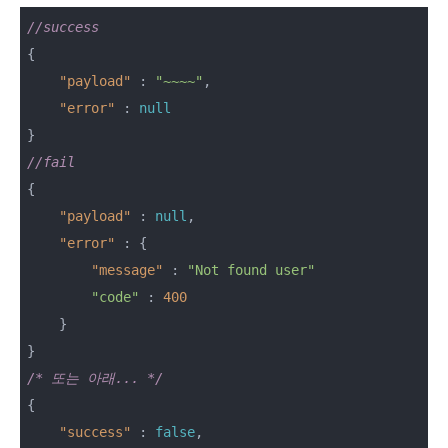
//success
{

"payload"
 : 
"~~~~"
,

"error"
 : 
null
//fail
{

"payload"
 : 
null
,

"error"
 : {

"message"
 : 
"Not found user"
"code"
 : 
400
    }

/* 또는 아래... */
{

"success"
 : 
false
,
