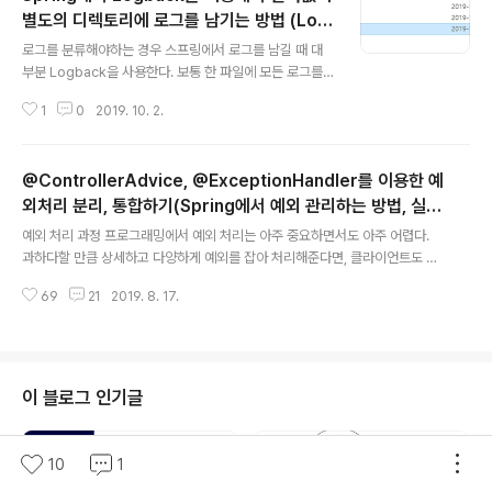
별도의 디렉토리에 로그를 남기는 방법 (Log
글 내용
back MDC 사용법, 동적 로그 남기기)
로그를 분류해야하는 경우 스프링에서 로그를 남길 때 대
부분 Logback을 사용한다. 보통 한 파일에 모든 로그를
남기기보다는 기능, 모듈별로 로그를 남기거나 어떠한 기
1
0
2019. 10. 2.
준(로그 레벨등...)에 의해 로그를 여러 파일 혹은 여러 디렉
토리에 남긴다. 그렇게 구현하려면 logback 설정 파일(lo
gback-spring.xml 같은 파일)에서 property로 여러
@ControllerAdvice, @ExceptionHandler를 이용한 예
로그 경로를 등록해놓고 logger의 패키지를 나눠서 지정
하는 것이 일반적인 방법일 것이다. 그러나 위의 방법은 어
외처리 분리, 통합하기(Spring에서 예외 관리하는 방법, 실무
글 내용
느정도 패키지 분류가 되어있는 상태여야하고 분류할 기준
에서는 어떻게?)
예외 처리 과정 프로그래밍에서 예외 처리는 아주 중요하면서도 아주 어렵다.
의 개수가 제한적이어야 한다. 어느정도는 Logback의 fil
과하다할 만큼 상세하고 다양하게 예외를 잡아 처리해준다면, 클라이언트도 그
ter를 이용한 방법으로 쉽게 처리할 수도 있겠지만, 여전히
렇고 서버도 그렇고 더 안정적인 프로그램이 될 수 있게 도와준다. 예외 처리를
같은 패키지, 같은 클래스의 로그에 대해서는 분류하기 어
69
21
2019. 8. 17.
하는 경우와 방법은 다양하다. 메서드 내에서 예외 상황을 예측해서 처리하는 tr
려..
y-catch문을 이용하는 방법 요구사항에 의한 예외 처리 (ex. validation > 특
정 값이 0~255범위가 아니면 유효하지 않은 값으로 판단하고 예외 처리) 스프
링 시큐리티에서 인터셉터로 잡아서 UnauthorizedException 같은 예외 처
리 기타 여러 예외 처리들을 적용하다보면 코드가 엄청나게 복잡해진다. if문으
이 블로그 인기글
로 잡든 try-catch로 잡든 상위 메서드로 예외처리를 위임하든 코드..
10
1