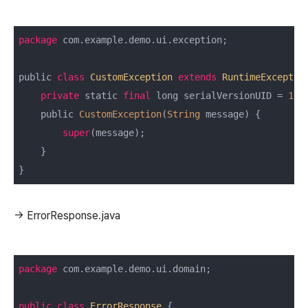
package
 com.example.demo.ui.exception;

public 
class
CustomException
extends
RuntimeExceptio
private
 static 
final
 long serialVersionUID = 
1
L;

    public 
CustomException
(
String
 message) {

super
(message);

    }

}
→ ErrorResponse.java
package
 com.example.demo.ui.domain;

public
class
ErrorResponse
{
