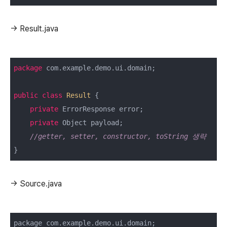
→ Result.java
package
 com.example.demo.ui.domain;

public
class
Result
{

private
 ErrorResponse error;

private
 Object payload;

//getter, setter, constructor, toString 생략
}
→ Source.java
package com.example.demo.ui.domain;
