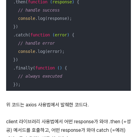
  .then(
function
 (
response
) 
{

// handle success
console
.log(response);

  })

  .catch(
function
 (
error
) 
{

// handle error
console
.log(error);

  })

  .finally(
function
 (
) 
{

// always executed
  });
위 코드는 axios 사용법에서 발췌한 코드다.
client 라이브러리 사용법에서 어떤 response가 와야 .then (=성
공) 메서드를 호출하고, 어떤 response가 와야 catch (=에러)