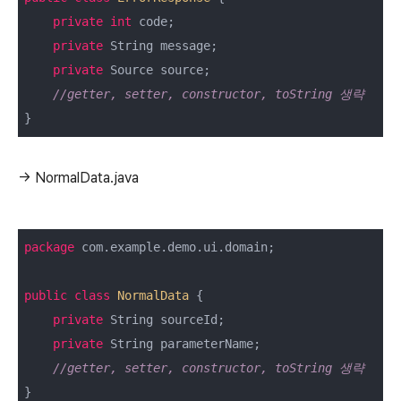
private
int
 code;

private
 String message;

private
 Source source;

//getter, setter, constructor, toString 생략
}
→ NormalData.java
package
 com.example.demo.ui.domain;

public
class
NormalData
{

private
 String sourceId;

private
 String parameterName;

//getter, setter, constructor, toString 생략
}