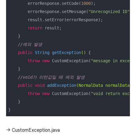
        errorResponse.setCode(
1000
);

        errorResponse.setMessage(
"Unrecognized ID"
);

        result.setError(errorResponse);

return
 result;

    }

//예외 발생
public
 String 
getException
()
{

throw
new
 CustomException(
"message in except
    }

//void가 리턴값일 때 예외 발생
public
void
addException
(NormalData normalData)
{
throw
new
 CustomException(
"void return excep
    }

}
→ CustomException.java