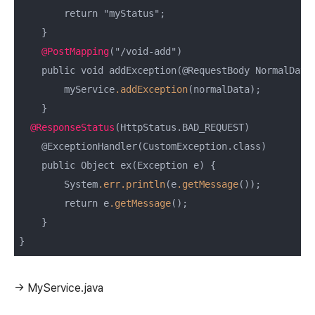
        return "myStatus";

    }

@PostMapping
("/void-add")

    public void addException(@RequestBody NormalData 
        myService
.addException
(normalData);

    }

@ResponseStatus
(HttpStatus.BAD_REQUEST)

    @ExceptionHandler(CustomException.class)

    public Object ex(Exception e) {

        System
.err
.println
(e
.getMessage
());

        return e
.getMessage
();

    }

}
→ MyService.java