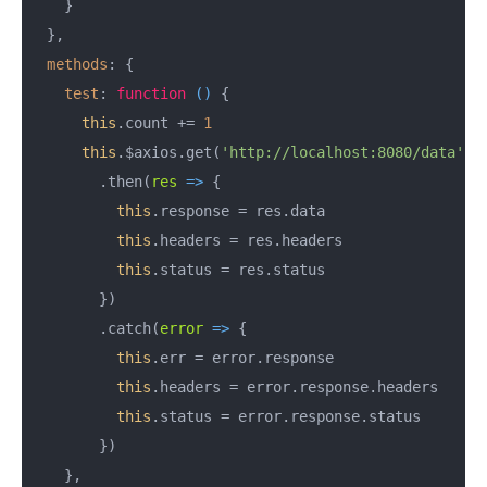
    }

  },

methods
: {

test
: 
function
 (
) 
{

this
.count += 
1
this
.$axios.get(
'http://localhost:8080/data'
)

        .then(
res
 =>
 {

this
.response = res.data

this
.headers = res.headers

this
.status = res.status

        })

        .catch(
error
 =>
 {

this
.err = error.response

this
.headers = error.response.headers

this
.status = error.response.status

        })

    },
