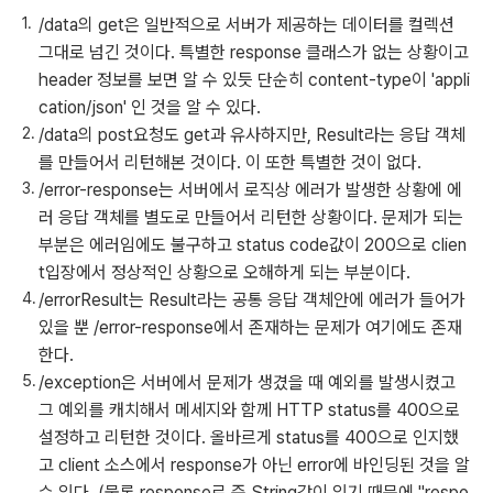
/data의 get은 일반적으로 서버가 제공하는 데이터를 컬렉션
그대로 넘긴 것이다. 특별한 response 클래스가 없는 상황이고
header 정보를 보면 알 수 있듯 단순히 content-type이 'appli
cation/json' 인 것을 알 수 있다.
/data의 post요청도 get과 유사하지만, Result라는 응답 객체
를 만들어서 리턴해본 것이다. 이 또한 특별한 것이 없다.
/error-response는 서버에서 로직상 에러가 발생한 상황에 에
러 응답 객체를 별도로 만들어서 리턴한 상황이다. 문제가 되는
부분은 에러임에도 불구하고 status code값이 200으로 clien
t입장에서 정상적인 상황으로 오해하게 되는 부분이다.
/errorResult는 Result라는 공통 응답 객체안에 에러가 들어가
있을 뿐 /error-response에서 존재하는 문제가 여기에도 존재
한다.
/exception은 서버에서 문제가 생겼을 때 예외를 발생시켰고
그 예외를 캐치해서 메세지와 함께 HTTP status를 400으로
설정하고 리턴한 것이다. 올바르게 status를 400으로 인지했
고 client 소스에서 response가 아닌 error에 바인딩된 것을 알
수 있다. (물론 response로 준 String값이 있기 때문에 "respo