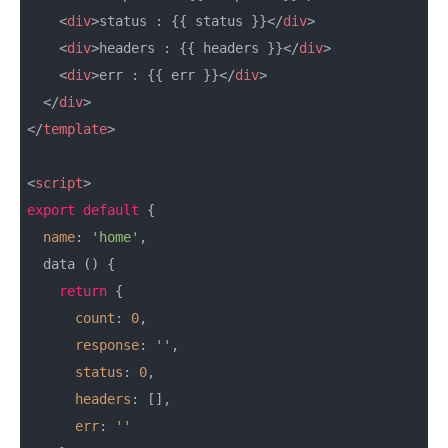
<
div
>
status : {{ status }}
</
div
>
<
div
>
headers : {{ headers }}
</
div
>
<
div
>
err : {{ err }}
</
div
>
</
div
>
</
template
>
<
script
>
export
default
 {

name
: 
'home'
,

  data () {

return
 {

count
: 
0
,

response
: 
''
,

status
: 
0
,

headers
: [],

err
: 
''