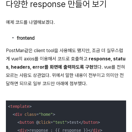
다양한 response 만들어 보기
예제 코드를 나열해보겠다.
frontend
PostMan같은 client tool을 사용해도 됐지만, 조금 더 실무스럽
게 vue의 axios를 이용해서 코드로 호출하고
response, statu
s, headers, error를 화면에 출력하도록 구현
했다. vue를 전혀
모르는 사람도 상관없다. 위에서 말한 내용이 전부이고 의미만 전
달하면 되므로 일부 코드만 아래에 첨부했다.
<
template
>
<
div
class
=
"home"
>
<
button
 @
click
=
"test"
>
test
</
button
>
<
div
>
response : {{ response }}
</
div
>