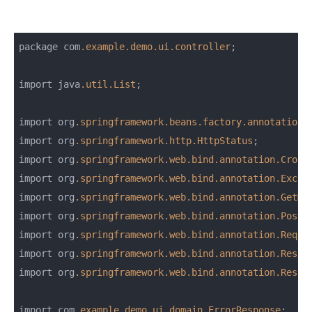
package com
.example
.demo
.ui
.controller
;

import java
.util
.List
;

import org
.springframework
.beans
.factory
.annotation
.
import org
.springframework
.http
.HttpStatus
;

import org
.springframework
.web
.bind
.annotation
.Cross
import org
.springframework
.web
.bind
.annotation
.Excep
import org
.springframework
.web
.bind
.annotation
.GetMa
import org
.springframework
.web
.bind
.annotation
.PostM
import org
.springframework
.web
.bind
.annotation
.Reque
import org
.springframework
.web
.bind
.annotation
.Respo
import org
.springframework
.web
.bind
.annotation
.RestC
import com
.example
.demo
.ui
.domain
.ErrorResponse
;
