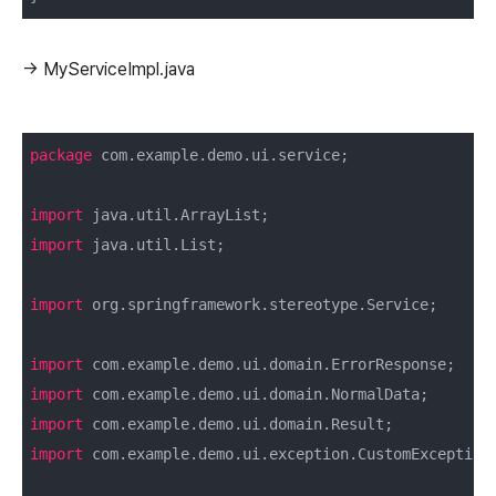
→ MyServiceImpl.java
package
 com.example.demo.ui.service;

import
import
 java.util.List;

import
 org.springframework.stereotype.Service;

import
import
import
import
 com.example.demo.ui.exception.CustomException;