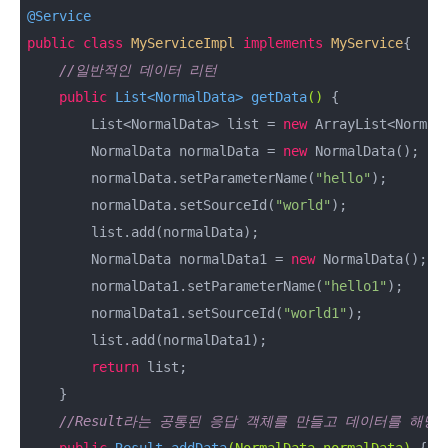
@Service
public
class
MyServiceImpl
implements
MyService
{

//일반적인 데이터 리턴
public
 List<NormalData> 
getData
()
{

        List<NormalData> list = 
new
 ArrayList<NormalD
        NormalData normalData = 
new
 NormalData();

        normalData.setParameterName(
"hello"
);

        normalData.setSourceId(
"world"
);

        list.add(normalData);

        NormalData normalData1 = 
new
 NormalData();

        normalData1.setParameterName(
"hello1"
);

        normalData1.setSourceId(
"world1"
);

        list.add(normalData1);

return
 list;

    }

//Result라는 공통된 응답 객체를 만들고 데이터를 해당
public
 Result 
addData
(NormalData normalData)
{
