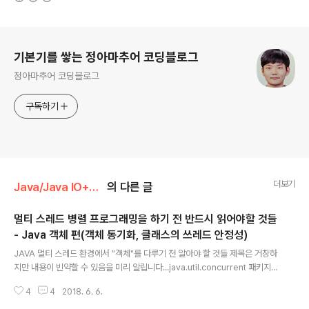
로그 정보
기본기를 쌓는 정아마추어 코딩블로그
정아마추어 코딩블로그
구독하기
더보기
Java/Java IO+NIO
의 다른 글
멀티 스레드 병렬 프로그래밍을 하기 전 반드시 읽어야할 것들
- Java 객체 편(객체 동기화, 클래스의 쓰레드 안정성)
글 내용
JAVA 멀티 스레드 환경에서 "객체"를 다루기 전 알아야 할 것들 제목은 거창하
지만 내용이 빈약할 수 있음을 미리 알립니다...java.util.concurrent 패키지
내용을 정리하려고 하다가 기본 지식이 부족하다 생각하여 JAVA 병렬 프로그
4
4
2018. 6. 6.
래밍이라는 책을 읽고 멀티 스레드 프로그래밍 환경에서 "Thread-safe"하게
만드는 기본 지식을 정리한 것입니다.+ 스레드에 대한 어느정도 지식, 경험이