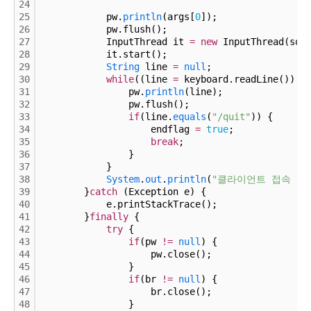
24
25
            pw.
println
(args[
0
]);
26
            pw.flush();
27
            InputThread it 
=
new
 InputThread(soc
28
            it.start();
29
String
 line 
=
null
;
30
while
((line 
=
 keyboard.readLine()) 
!
31
                pw.
println
(line);
32
                pw.flush();
33
if
(line.
equals
(
"/quit"
)) {
34
                    endflag 
=
true
;
35
break
;
36
                }
37
            }
38
System
.
out
.
println
(
"클라이언트 접속 종
39
        }
catch
 (Exception e) {
40
            e.printStackTrace();
41
        }
finally
 {
42
try
 {
43
if
(pw 
!
=
null
) {
44
                    pw.close();
45
                }
46
if
(br 
!
=
null
) {
47
                    br.close();
48
                }