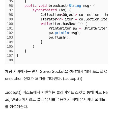
95
    }
96
public
void
 broadcast(
String
 msg) {
97
synchronized
 (hm) {
98
            Collection
<
Object
>
 collection 
=
 hm.
99
            Iterator
<
?
>
 iter 
=
 collection.itera
100
while
(iter.hasNext()) {
101
                PrintWriter pw 
=
 (PrintWriter)i
102
                pw.
println
(msg);
103
                pw.flush();
104
            }
105
        }
106
    }
107
}
108
채팅 서버에서는 먼저 ServerSocket을 생성해서 해당 포트로 C
onnection 신호가 오기를 기다린다. (.accept())
.accept() 메소드에서 반환하는 클라이언트 소켓을 통해 바로 Re
ad, Write 하지않고 멀티 유저를 수용하기 위해 유저마다 쓰레드
를 생성해준다.