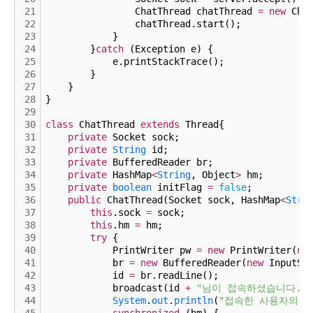
21
                ChatThread chatThread 
=
new
 Cha
22
                chatThread.start();
23
            }
24
        }
catch
 (Exception e) {
25
            e.printStackTrace();
26
        }
27
    }
28
}
29
30
class
 ChatThread 
extends
 Thread{
31
private
 Socket sock;
32
private
String
 id;
33
private
 BufferedReader br;
34
private
 HashMap
<
String
, Object
>
 hm;
35
private
boolean
 initFlag 
=
false
;
36
public
 ChatThread(Socket sock, HashMap
<
Stri
37
this
.sock 
=
 sock;
38
this
.hm 
=
 hm;
39
try
 {
40
            PrintWriter pw 
=
new
 PrintWriter(
ne
41
            br 
=
new
 BufferedReader(
new
 InputSt
42
            id 
=
 br.readLine();
43
            broadcast(id 
+
"님이 접속하셨습니다."
)
44
System
.
out
.
println
(
"접속한 사용자의 아