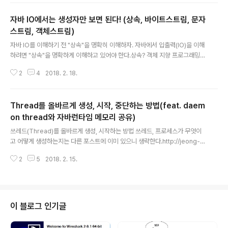
있는 분들이 보기 좋습니다. (초급 개발자 정도? 중급이상은 볼 필요가 없을 겁
자바 IO에서는 생성자만 보면 된다! (상속, 바이트스트림, 문자
니다...)스레드 안정성(Thread-safe) : 여러 스레드가 어떤 변수나 함수 또는
클래스 객체에 접근할 때 계속해서 개발자가 의도한대로 정확하게 동작하하다
스트림, 객체스트림)
글 내용
는 것로 정의한다. 호출하는(사용하는) 쪽에서 특별한 동기화 코드..
자바 IO를 이해하기 전 "상속"을 명확히 이해하자. 자바에서 입출력(IO)을 이해
하려면 "상속"을 명확하게 이해하고 있어야 한다.상속? 객체 지향 프로그래밍에
서 클래스의 재사용을 위해서 자식클래스가 부모클래스의 메소드등을 물려받는
2
4
2018. 2. 18.
것 아닌가?오버라이딩, 오버로딩을 떠나서 단순하게는 맞지만 여기서 중요한
점은 생성자, 메소드의 파라미터를 보는 시각이 명확해야하는 점과 IO클래스들
이 상속을 통해 클래스를 조립해서 입출력하는 방법을 다르게 하는 점이다.1pu
Thread를 올바르게 생성, 시작, 중단하는 방법(feat. daem
blic static void print(String str){...} 이 메소드를 어떻게 해석해야 할까?"p
rint라는 메소드가 String클래스의 파라미터를 받는다."정확한 답은 아니다."p
on thread와 자바런타임 메모리 공유)
글 내용
rint라는 메소드가 String클래스와 String클래스의 ..
쓰레드(Thread)를 올바르게 생성, 시작하는 방법 쓰레드, 프로세스가 무엇이
고 어떻게 생성하는지는 다른 포스트에 이미 있으니 생략한다.http://jeong-p
ro.tistory.com/71?category=773575 ▶ 쓰레드를 생성할 때는 Runna
2
5
2018. 2. 15.
ble 인터페이스를 상속한 Runnable객체를 생성시키는 방법을 사용해라.쓰레
드를 생성하는 일반적인 방법으로 두 가지가 있다. 1. Thread 클래스를 상속받
고 run()메소드를 오버라이딩해서 정의한 후 실행하는 방법 2. Runnable 인터
페이스를 확장해 run()메소드를 구현해 정의한 후 실행하는 방법왜 Runnable
인터페이스를 확장하는 것이 좋을까?그 답은 상속과 인터페이스에 있다. 자바
이 블로그 인기글
다중상속을 지원하지 않기 때문에 상속은 하나의 클..