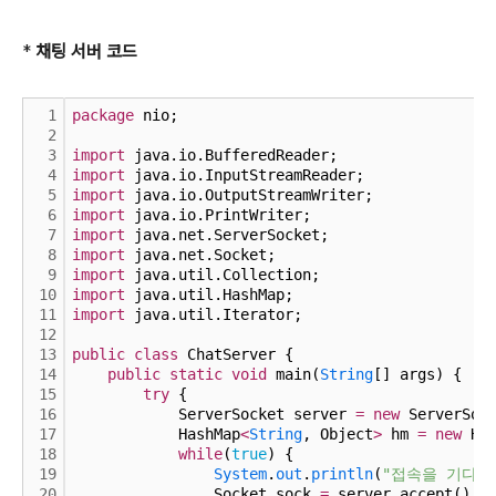
*
채팅 서버 코드
1
package
 nio;
2
3
import
 java.io.BufferedReader;
4
import
 java.io.InputStreamReader;
5
import
 java.io.OutputStreamWriter;
6
import
 java.io.PrintWriter;
7
import
 java.net.ServerSocket;
8
import
 java.net.Socket;
9
import
 java.util.Collection;
10
import
 java.util.HashMap;
11
import
 java.util.Iterator;
12
13
public
class
 ChatServer {
14
public
static
void
 main(
String
[] args) {
15
try
 {
16
            ServerSocket server 
=
new
 ServerSoc
17
            HashMap
<
String
, Object
>
 hm 
=
new
 Ha
18
while
(
true
) {
19
System
.
out
.
println
(
"접속을 기다립
20
                Socket sock 
=
 server.accept();