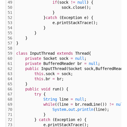
49
if
(sock 
!
=
null
) {
50
                    sock.close();
51
                }
52
            }
catch
 (Exception e) {
53
                e.printStackTrace();
54
            }
55
        }
56
    }
57
}
58
59
class
 InputThread 
extends
 Thread{
60
private
 Socket sock 
=
null
;
61
private
 BufferedReader br 
=
null
;
62
public
 InputThread(Socket sock,BufferedReade
63
this
.sock 
=
 sock;
64
this
.br 
=
 br;
65
    }
66
public
void
 run() {
67
try
 {
68
String
 line 
=
null
;
69
while
((line 
=
 br.readLine()) 
!
=
null
70
System
.
out
.
println
(line);
71
            }
72
        } 
catch
 (Exception e) {
73
            e.printStackTrace();