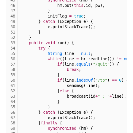
45
synchronized
 (hm) {
46
                hm.put(
this
.id, pw);
47
            }
48
            initFlag 
=
true
;
49
        } 
catch
 (Exception e) {
50
            e.printStackTrace();
51
        }
52
    }
53
public
void
 run() {
54
try
 {
55
String
 line 
=
null
;
56
while
((line 
=
 br.readLine()) 
!
=
nul
57
if
(line.
equals
(
"/quit"
)) {
58
break
;
59
                }
60
if
(line.
indexOf
(
"/to"
) 
=
=
0
) {
61
                    sendmsg(line);
62
                }
else
 {
63
                    broadcast(id
+
" : "
+
line);
64
                }
65
            }
66
        } 
catch
 (Exception e) {
67
            e.printStackTrace();
68
        }
finally
 {
69
synchronized
 (hm) {