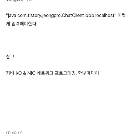
"java com.tistory.jeongpro.ChatClient bbb localhost" 이렇
게 입력해야한다.
참고
자바 I/O & NIO 네트워크 프로그래밍, 한빛미디어
(새창열림)