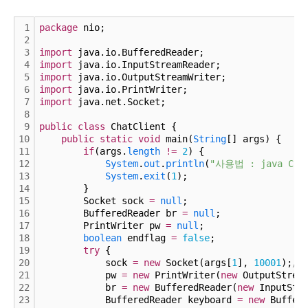
1
package
 nio;
2
3
import
 java.io.BufferedReader;
4
import
 java.io.InputStreamReader;
5
import
 java.io.OutputStreamWriter;
6
import
 java.io.PrintWriter;
7
import
 java.net.Socket;
8
9
public
class
 ChatClient {
10
public
static
void
 main(
String
[] args) {
11
if
(args.
length
!
=
2
) {
12
System
.
out
.
println
(
"사용법 : java Cha
13
System
.
exit
(
1
);
14
        }
15
        Socket sock 
=
null
;
16
        BufferedReader br 
=
null
;
17
        PrintWriter pw 
=
null
;
18
boolean
 endflag 
=
false
;
19
try
 {
20
            sock 
=
new
 Socket(args[
1
], 
10001
);
/
21
            pw 
=
new
 PrintWriter(
new
 OutputStrea
22
            br 
=
new
 BufferedReader(
new
 InputStr
23
            BufferedReader keyboard 
=
new
 Buffer