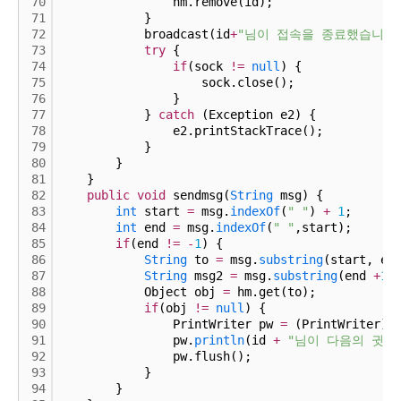
70
                hm.remove(id);
71
            }
72
            broadcast(id
+
"님이 접속을 종료했습니다.
73
try
 {
74
if
(sock 
!
=
null
) {
75
                    sock.close();
76
                }
77
            } 
catch
 (Exception e2) {
78
                e2.printStackTrace();
79
            }
80
        }
81
    }
82
public
void
 sendmsg(
String
 msg) {
83
int
 start 
=
 msg.
indexOf
(
" "
) 
+
1
;
84
int
 end 
=
 msg.
indexOf
(
" "
,start);
85
if
(end 
!
=
-
1
) {
86
String
 to 
=
 msg.
substring
(start, en
87
String
 msg2 
=
 msg.
substring
(end 
+
1
)
88
            Object obj 
=
 hm.get(to);
89
if
(obj 
!
=
null
) {
90
                PrintWriter pw 
=
 (PrintWriter)o
91
                pw.
println
(id 
+
"님이 다음의 귓속
92
                pw.flush();
93
            }
94
        }