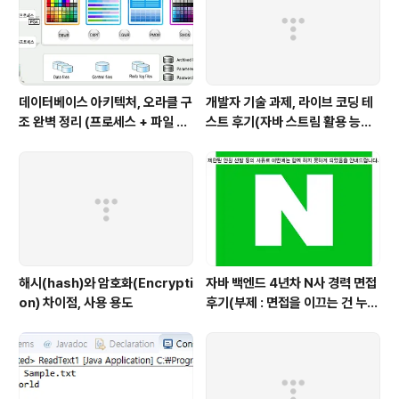
데이터베이스 아키텍처, 오라클 구
개발자 기술 과제, 라이브 코딩 테
조 완벽 정리 (프로세스 + 파일 구
스트 후기(자바 스트림 활용 능력
조 + 메모리 구조)
with flatMap)
해시(hash)와 암호화(Encrypti
자바 백엔드 4년차 N사 경력 면접
on) 차이점, 사용 용도
후기(부제 : 면접을 이끄는 건 누구
인가?)