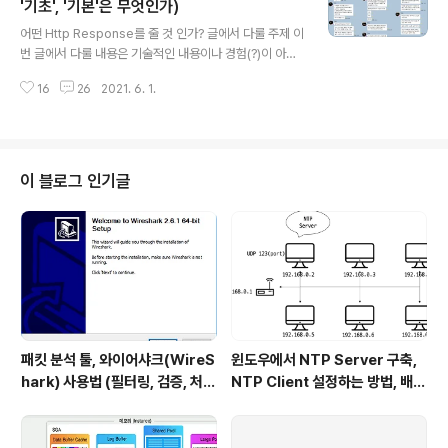
A 프로그래밍, 친절한 SQL 튜닝, 오라클 성능 고도화 원리
'기초', '기본'은 무엇인가)
글 내용
와 해법, 새로 쓴 대용량 데이터베이스 솔루션 (총 4권) 실
어떤 Http Response를 줄 것 인가? 글에서 다룰 주제 이
패. 자바 ORM 표준 JPA 프로그래밍만 읽었고 나머지 3
번 글에서 다룰 내용은 기술적인 내용이나 경험(?)이 아닌
권은 구매조차 하지 못했다. 2022년에는 주니어를 넘어
개발자라면 한 번쯤 생각해볼만 한 것? 정도 된다. 최근 들
중니어(?)는 되는데 기본에 충실하기 위해서 데이터베이스
16
26
2021. 6. 1.
어 개발자 연봉 상승 소식도 많이 들리고, 개발자 수요도 많
특..
다하고, 비교적 진입 장벽이 높지 않다는 희망적인 소식 덕
분에 많은 사람들이 소프트웨어 업계로 많이 오고 있다. 전
직 또는 진로 변경을 하려는 사람들은 이미 현업에 있는 사
람들에게 업계 질문을 많이 할 것이다. 그리고 현업에 있는
이 블로그 인기글
사람들의 조언을 잘 들어보면 거기에는 "기초만 잘 다지
면..." , "기본적인 것만 할줄 알면..." 이런 말이 있을 것이다.
주의해야한다. 필자도 만 3년정도 경력이 있지만 그 기초
가 뭔지 기본적인 것은 뭔지 명쾌하게 말할 수 없었다. ..
패킷 분석 툴, 와이어샤크(WireS
윈도우에서 NTP Server 구축,
hark) 사용법 (필터링, 검증, 처음
NTP Client 설정하는 방법, 배치
사용해보는 사람을 위한 안내)
파일 스크립트 작성하기 (폐쇄망
에서 시간 동기화하는 요구사항 처
리하기)