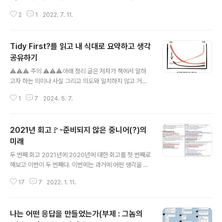
기능에서 유니크(unique)한 값으로 쓰이는 식별자 즉, ID
2
1
2022. 7. 11.
중복 검사 같은 것이 그 예다. 🤔 사실 뭐 복잡할 게 있나?
싶은 마음이 든다. 중/소규모 애플리케이션에서는 데이터
베이스에 적당히 인덱스를 만들고 조회 쿼리만 잘하면 존
Tidy First?를 읽고 내 식대로 요약하고 생각
재하는지 여부 정도는 금방 나오기 때문이다. (심지어 PK
는 자동으로 인덱스가 생성되어있다!) 하다 못해 개발을 조
공유하기
글 내용
금이라도 해본 사람이라면 선형적으로 하나하나 전체를 탐
⚠️⚠️⚠️ 주의 ⚠️⚠️⚠️아래 정리 글은 저자가 책에서 말하
색하는 것이 느리기 때문에 해시 테이블, Set, Map, B-Tr
고자 하는 의미나 사실 그리고 의도와 일치하지 않고 거짓
ee, … 같은 자료구조를 사용한다는 것을 알고 있다. 하지
이나 왜곡 등이 포함되어있을 수 있습니다.적당히 걸러서
만 대규모 시스템에서는 값이 존재하는지 확인하는 방법에
1
7
2024. 5. 7.
(?) 이해해주시기 바랍니다.책도 읽어보시고 제 글도 읽어
대한 고민이 필..
보시면서 더 이해하기 쉽게 설명해주실 수 있는 부분을 찾
으셨다거나, 제가 너무나 명확하게 잘못 이해하고 있는 부
2021년 회고🚩-준비되지 않은 중니어(?)의
분을 교정(?)해주시는 등의 의견 교환은 매우 환영합니다.
TL;DR리팩토링은 기능 개발을 멈추는 것이 아니다.코드
미래
글 내용
정리에 대한 커밋과 동작 변경에 대한 커밋은 분리해야한
두 번째 회고 2021년에 2020년에 대한 회고를 첫 번째로
다.코드를 만드는 데, 가장 큰 비용이 들어가는 일은 코드
해보고 이번이 두 번째다. 이번에는 과거에 어떤 생각을 했
작성이 아니라 읽고 이해하는 데 드는 비용이다.코드 정리
었는지 회고 내용이 있으니 그것을 읽어보면서 어떤 것을
는 리팩토링으로 가는 관문이다.PR 리뷰가 느리면 더 큰 P
17
7
2022. 1. 11.
이뤘는지 이루지 못했는지, 이루지 못했다면 왜 그렇게 되
R을 만드는 결과를 초래한다.코..
었는지 생각해볼 수 있을 것 같다. (항상 뭐 한 것도 없는데
시간이 흘러 다음 해가 되었네? 하는 생각이 든다.) 2021
나는 어떤 응답을 만들었는가(부제 : 그놈의
년 목표와 회고 📘 보고 싶은 책 보기 자바 ORM 표준 JP