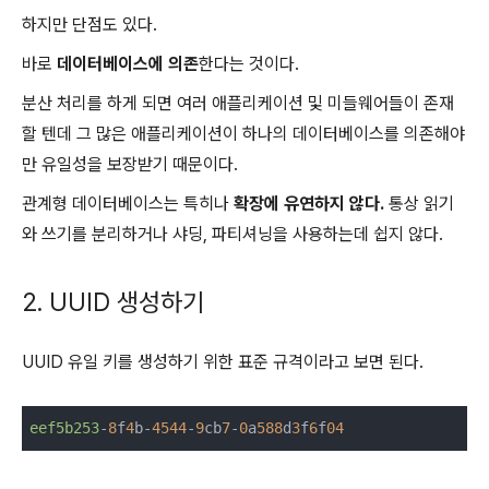
하지만 단점도 있다.
바로
데이터베이스에 의존
한다는 것이다.
분산 처리를 하게 되면 여러 애플리케이션 및 미들웨어들이 존재
할 텐데 그 많은 애플리케이션이 하나의 데이터베이스를 의존해야
만 유일성을 보장받기 때문이다.
관계형 데이터베이스는 특히나
확장에 유연하지 않다.
통상 읽기
와 쓰기를 분리하거나 샤딩, 파티셔닝을 사용하는데 쉽지 않다.
2. UUID 생성하기
UUID 유일 키를 생성하기 위한 표준 규격이라고 보면 된다.
eef5b253
-
8
f
4
b-
4544
-
9
cb
7
-
0
a
588
d
3
f
6
f
04