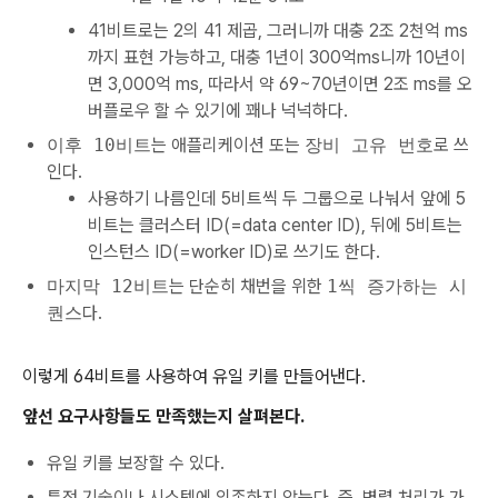
41비트로는 2의 41 제곱, 그러니까 대충 2조 2천억 ms
까지 표현 가능하고, 대충 1년이 300억ms니까 10년이
면 3,000억 ms, 따라서 약 69~70년이면 2조 ms를 오
버플로우 할 수 있기에 꽤나 넉넉하다.
이후 10비트
는 애플리케이션 또는
장비 고유 번호
로 쓰
인다.
사용하기 나름인데 5비트씩 두 그룹으로 나눠서 앞에 5
비트는 클러스터 ID(=data center ID), 뒤에 5비트는
인스턴스 ID(=worker ID)로 쓰기도 한다.
마지막 12비트
는 단순히 채번을 위한
1씩 증가하는 시
퀀스
다.
이렇게 64비트를 사용하여 유일 키를 만들어낸다.
앞선 요구사항들도 만족했는지 살펴본다.
유일 키를 보장할 수 있다.
특정 기술이나 시스템에 의존하지 않는다. 즉, 병렬 처리가 가