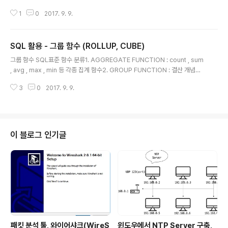
나의 SQL문으로 처리하는 건 어려웠다.그래서 윈도우 함수가 등장해서 부분적
1
0
2017. 9. 9.
으로 해결이 되었다.select window_function (arguments) OVER ([part
ition by 컬럼] [order by 절] [windowing절])from 테이블명 ;* 윈도우 함
수에는 'over' 가 반드시 들어감1234567891011121314151617181920
SQL 활용 - 그룹 함수 (ROLLUP, CUBE)
212223242526272829303132333435363738394041424344
글 내용
454647484950515253545556575859606162636465666768
그룹 함수 SQL표준 함수 분류1. AGGREGATE FUNCTION : count , sum
69701. 그릅..
, avg , max , min 등 각종 집계 함수2. GROUP FUNCTION : 결산 개념의
업무, 소계, 중계, 합계, 총 합계등 보고서를 만드는 기능3. WINDOW FUNCT
3
0
2017. 9. 9.
ION : 분석함수나 순위함수 같은 데이터 웨어하우스에서 발전한 기능123456
789101112131415161718192021222324252627282930313233
343536373839404142434445464748495051525354555657
58596061626364651. ROLLUP 함수그룹핑된 컬럼의 소계를 생성하기
위해 사용.그룹핑된 컬럼의 수가 n 이면 소계는 N+1 레벨이 생성 SELECT D
이 블로그 인기글
NAME, J..
패킷 분석 툴, 와이어샤크(WireS
윈도우에서 NTP Server 구축,