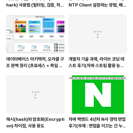
hark) 사용법 (필터링, 검증, 처음
NTP Client 설정하는 방법, 배치
사용해보는 사람을 위한 안내)
파일 스크립트 작성하기 (폐쇄망
에서 시간 동기화하는 요구사항 처
리하기)
데이터베이스 아키텍처, 오라클 구
개발자 기술 과제, 라이브 코딩 테
조 완벽 정리 (프로세스 + 파일 구
스트 후기(자바 스트림 활용 능력
조 + 메모리 구조)
with flatMap)
해시(hash)와 암호화(Encrypti
자바 백엔드 4년차 N사 경력 면접
on) 차이점, 사용 용도
후기(부제 : 면접을 이끄는 건 누구
인가?)