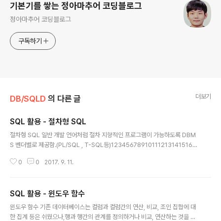
기본기를 쌓는 정아마추어 코딩블로그
정아마추어 코딩블로그
구독하기
더보기
DB/SQLD
의 다른 글
SQL 활용 - 절차형 SQL
글 내용
절차형 SQL 일반 개발 언어처럼 절차 지향적인 프로그램이 가능하도록 DBM
S 벤더별로 제공함.(PL/SQL , T-SQL등)1234567891011121314151617
1819202122232425262728293031323334353637383940414
0
0
2017. 9. 11.
243444546474849505152535455565758596061626364656
667686970717273747576777879808182838485868788891.
프로시져CREATE OR REPLACE PROCEDURE p_DEPT_insert( v_DEP
SQL 활용 - 윈도우 함수
TNO in number, v_dname in varchar2, v_loc in varchar2, v_result
글 내용
out varchar2)IScnt number := 0;BEGIN SEL..
윈도우 함수 기존 데이터베이스는 컬럼과 컬럼간의 연산, 비교, 조인 집합에 대
한 집계 등은 쉬웠으나,행과 행간의 관계를 정의하거나 비교, 연산하는 것을 하