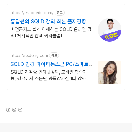
https://eraonedu.com/
광고
흥달쌤의 SQLD 강의 최신 출제경향
반영
비전공자도 쉽게 이해하는 SQLD 온라인 강
의! 체계적인 합격 커리큘럼!
https://itsdong.com
광고
SQLD 인강 아이티동스쿨 PC/스마트
폰 동영상강의!
SQLD 자격증 인터넷강의, 모바일 학습가
능, 강남에서 소문난 명품강사진 1타 강사님
의 단기완성 동영상강의! PC와 스마트폰으
로 언제 어디서나 학습 가능!
(새창열림)
로그 정보